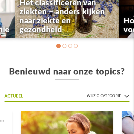
Het classificeren van
ziekten – anders kijken
naar ziekte en
Ho
hie
gezondheid
vo
Benieuwd naar onze topics?
ACTUEEL
WIJZIG CATEGORIE
r…