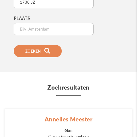
PLAATS
ZOEKEN
Zoekresultaten
Annelies Meester
6km
C. van Everdingenlaan