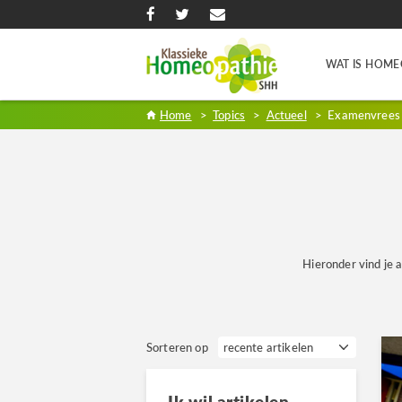
WAT IS HOME
Home
>
Topics
>
Actueel
>
Examenvrees
Hieronder vind je a
Sorteren op
Ik wil artikelen