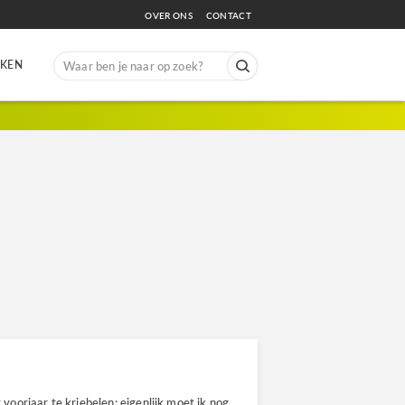
OVER ONS
CONTACT
Search
EKEN
for:
 voorjaar te kriebelen: eigenlijk moet ik nog