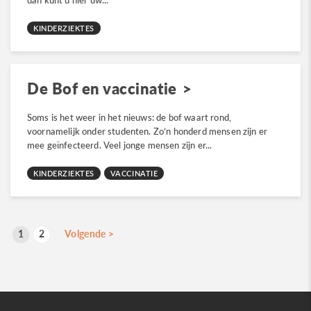
dan kunt u hier uw...
KINDERZIEKTES
De Bof en vaccinatie
Soms is het weer in het nieuws: de bof waart rond,
voornamelijk onder studenten. Zo’n honderd mensen zijn er
mee geïnfecteerd. Veel jonge mensen zijn er...
KINDERZIEKTES
VACCINATIE
B
1
2
Volgende
>
p