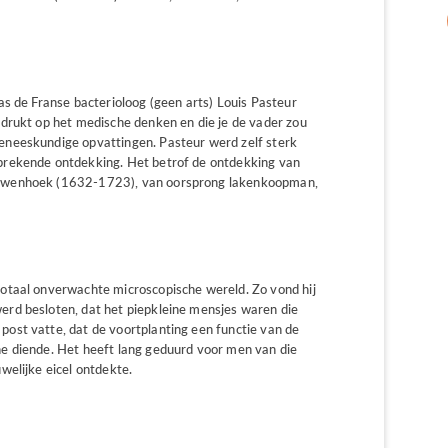
s de Franse bacterioloog (geen arts) Louis Pasteur
drukt op het medische denken en die je de vader zou
neeskundige opvattingen. Pasteur werd zelf sterk
brekende ontdekking. Het betrof de ontdekking van
euwenhoek (1632-1723), van oorsprong lakenkoopman,
otaal onverwachte microscopische wereld. Zo vond hij
rd besloten, dat het piepkleine mensjes waren die
ost vatte, dat de voortplanting een functie van de
e diende. Het heeft lang geduurd voor men van die
welijke eicel ontdekte.