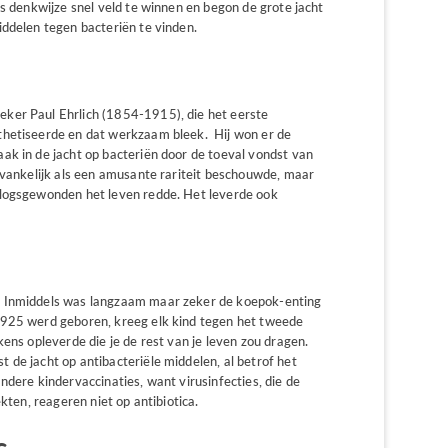
’s denkwijze snel veld te winnen en begon de grote jacht
iddelen tegen bacteriën te vinden.
ker Paul Ehrlich (1854-1915), die het eerste
thetiseerde en dat werkzaam bleek. Hij won er de
ak in de jacht op bacteriën door de toeval vondst van
nvankelijk als een amusante rariteit beschouwde, maar
rlogsgewonden het leven redde. Het leverde ook
. Inmiddels was langzaam maar zeker de koepok-enting
1925 werd geboren, kreeg elk kind tegen het tweede
kens opleverde die je de rest van je leven zou dragen.
de jacht op antibacteriële middelen, al betrof het
ndere kindervaccinaties, want virusinfecties, die de
kten, reageren niet op antibiotica.
s