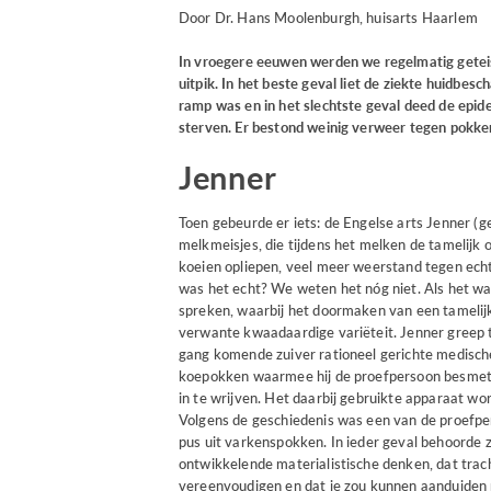
Door Dr. Hans Moolenburgh, huisarts Haarlem
In vroegere eeuwen werden we regelmatig geteis
uitpik. In het beste geval liet de ziekte huidbe
ramp was en in het slechtste geval deed de epid
sterven. Er bestond weinig verweer tegen pokke
Jenner
Toen gebeurde er iets: de Engelse arts Jenner (g
melkmeisjes, die tijdens het melken de tamelijk
koeien opliepen, veel meer weerstand tegen ech
was het echt? We weten het nóg niet. Als het wa
spreken, waarbij het doormaken van een tamelij
verwante kwaadaardige variëteit. Jenner greep t
gang komende zuiver rationeel gerichte medisch
koepokken waarmee hij de proefpersoon besmette
in te wrijven. Het daarbij gebruikte apparaat wo
Volgens de geschiedenis was een van de proefpe
pus uit varkenspokken. In ieder geval behoorde zi
ontwikkelende materialistische denken, dat trach
vereenvoudigen en dat je zou kunnen aanduiden m