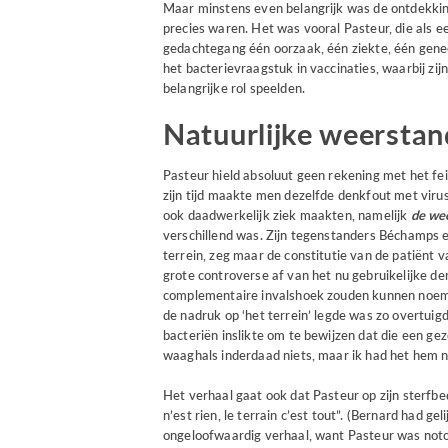
Maar minstens even belangrijk was de ontdekking
precies waren. Het was vooral Pasteur, die als e
gedachtegang één oorzaak, één ziekte, één genee
het bacterievraagstuk in vaccinaties, waarbij zi
belangrijke rol speelden.
Natuurlijke weerstan
Pasteur hield absoluut geen rekening met het fei
zijn tijd maakte men dezelfde denkfout met virus
ook daadwerkelijk ziek maakten, namelijk
de we
verschillend was. Zijn tegenstanders Béchamps e
terrein, zeg maar de constitutie van de patiënt 
grote controverse af van het nu gebruikelijke d
complementaire invalshoek zouden kunnen noemen
de nadruk op ‘het terrein’ legde was zo overtuigd 
bacteriën inslikte om te bewijzen dat die een ge
waaghals inderdaad niets, maar ik had het hem 
Het verhaal gaat ook dat Pasteur op zijn sterfbe
n’est rien, le terrain c’est tout”. (Bernard had geli
ongeloofwaardig verhaal, want Pasteur was notoi