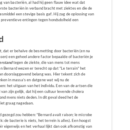
 van bacteriën, al had hij geen flauw idee wat dat
erste bacteriën in verband bracht met ziektes en die de
smiddel een stevige basis gaf. Hij zag de oplossing van
jn preventieve entingen tegen hondsdolheid een
d
t, dat er behalve de besmetting door bacteriën (en na
sen) een geheel andere factor bepaalde of bacteriën je
erstand
tegen de ziekte, die van mens tot mens
n Bernard wezen er terecht op dat “Le terrain” het
van doorslaggevend belang was. Hier tekent zich de
enken in massa’s en datgene wat wij nu de
: het uitgaan van het individu. Een van de artsen die
van zijn gelijk, dat hij een cultuur levende cholera
zond mens niets deden. In dit geval deed het de
niet graag nagedaan.
d gezegd zou hebben: “Bernard avait raison; le microbe
jk: de bacterie is niets, het terrein is alles). Een hoogst
r eigenwijs en het verhaal lijkt dan ook afkomstig van