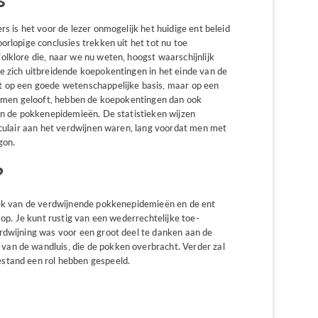
s is het voor de lezer onmogelijk het huidige ent beleid
orlopige conclusies trekken uit het tot nu toe
lklore die, naar we nu weten, hoogst waarschijnlijk
e zich uitbreidende koepokentingen in het einde van de
t op een goede wetenschappelijke basis, maar op een
at men gelooft, hebben de koepokentingen dan ook
van de pokkenepidemieën. De statistieken wijzen
aculair aan het verdwijnen waren, lang voordat men met
gon.
?
tiek van de verdwijnende pokkenepidemieën en de ent
 op. Je kunt rustig van een wederrechtelijke toe-
rdwijning was voor een groot deel te danken aan de
an de wandluis, die de pokken overbracht. Verder zal
stand een rol hebben gespeeld.