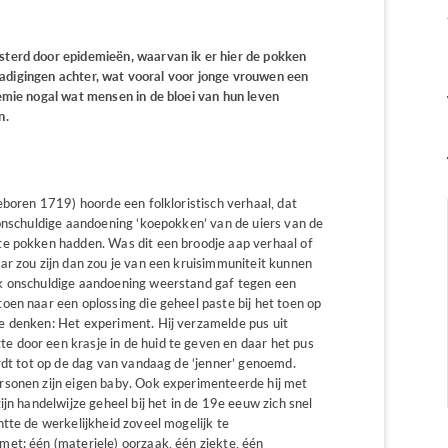
terd door epidemieën, waarvan ik er hier de pokken
schadigingen achter, wat vooral voor jonge vrouwen een
emie nogal wat mensen in de bloei van hun leven
n.
eboren 1719) hoorde een folkloristisch verhaal, dat
 onschuldige aandoening ‘koepokken’ van de uiers van de
te pokken hadden. Was dit een broodje aap verhaal of
ar zou zijn dan zou je van een kruisimmuniteit kunnen
k onschuldige aandoening weerstand gaf tegen een
oen naar een oplossing die geheel paste bij het toen op
e denken: Het experiment. Hij verzamelde pus uit
 door een krasje in de huid te geven en daar het pus
rdt tot op de dag van vandaag de ‘jenner’ genoemd.
rsonen zijn eigen baby. Ook experimenteerde hij met
jn handelwijze geheel bij het in de 19e eeuw zich snel
tte de werkelijkheid zoveel mogelijk te
et: één (materiele) oorzaak, één ziekte, één