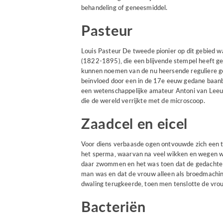
behandeling of geneesmiddel.
Pasteur
Louis Pasteur De tweede pionier op dit gebied wa
(1822-1895), die een blijvende stempel heeft ge
kunnen noemen van de nu heersende reguliere ge
beïnvloed door een in de 17e eeuw gedane baan
een wetenschappelijke amateur Antoni van Le
die de wereld verrijkte met de microscoop.
Zaadcel en eicel
Voor diens verbaasde ogen ontvouwde zich een t
het sperma, waarvan na veel wikken en wegen we
daar zwommen en het was toen dat de gedachte p
man was en dat de vrouw alleen als broedmachin
dwaling terugkeerde, toen men tenslotte de vrou
Bacteriën