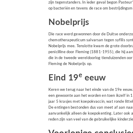
zijn tegenstanders. In ieder geval begon Pasteur
op bacteriën en tevens de race om bestrijdingsm
Nobelprijs
Die race werd gewonnen door de Duitse onderzoe
chemotherapeuticum salvarsan tegen syfilis syn
Nobelprijs mee. Tenslotte kwam de grote doorbra
penicilline door Fleming (1881-1955), die hij aa
die in de tweede wereldoorlog tienduizenden oo
Fleming de Nobelprijs op.
e
Eind 19
eeuw
Keren we terug naar het einde van de 19e eeuw
een gewoonte aan het worden en toen ikzelf in 
jaar 5 krasjes met koepokvaccin, wat ronde litte
De entingen bestonden dus van meet af aan naast 
aanvankelijk alleen de koepokenting. Later ook a
reden zijn van veel van de gebruikelijke kinderzie
Voorlopige conclusie