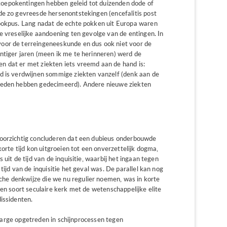
oepokentingen hebben geleid tot duizenden dode of
de zo gevreesde hersenontstekingen (encefalitis post
epokpus. Lang nadat de echte pokken uit Europa waren
e vreselijke aandoening ten gevolge van de entingen. In
oor de terreingeneeskunde en dus ook niet voor de
ntiger jaren (meen ik me te herinneren) werd de
n dat er met ziekten iets vreemd aan de hand is:
d is verdwijnen sommige ziekten vanzelf (denk aan de
steden hebben gedecimeerd). Andere nieuwe ziekten
voorzichtig concluderen dat een dubieus onderbouwde
korte tijd kon uitgroeien tot een onverzettelijk dogma,
uit de tijd van de inquisitie, waarbij het ingaan tegen
tijd van de inquisitie het geval was. De parallel kan nog
e denkwijze die we nu regulier noemen, was in korte
een soort seculaire kerk met de wetenschappelijke elite
issidenten.
écharge opgetreden in schijnprocessen tegen