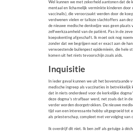
Wel kunnen we met zekerheid aantonen dat de k
mentaal en lichamelijk verminkte kinderen door 
vaccinalis), die veroorzaakt werden door de ko
verdwenen vielen er talloze slachtoffers aan dez
de nieuwe medische denkwijze was geen plaats v
zelfwerkzaamheid van de patiënt. Pas in de zeve
koepokenting afgeschaft. Ik moet ook nog noeme
zonder dat we begrijpen wat er exact aan de han
verwoestende builenpest epidemieën, die hele 
komen uit het niets tevoorschijn zoals aids.
Inquisitie
In ieder geval kunnen we uit het bovenstaande 
medische ingreep als vaccinaties in betrekkelijk 
dat in niets onderdeed voor de kerkelijke dogma’s 
deze dogma’s strafbaar werd, net zoals dat in de 
verder worden doorgetrokken. De nieuwe medisch
tijd van een interessante hobby uitgegroeid tot 
als priesterschap, compleet met vervolging van d
Ik overdrijf dit niet. Ik ben zelf als getuige à d