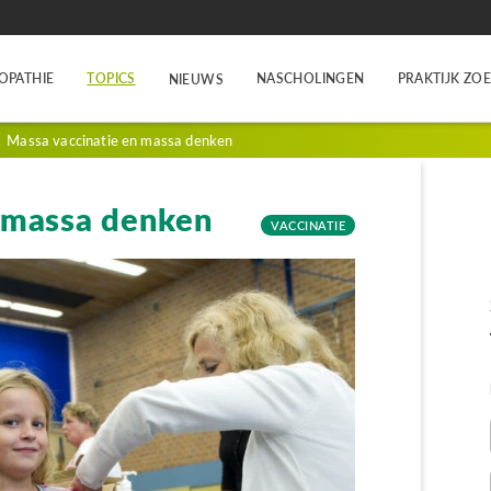
OPATHIE
TOPICS
NASCHOLINGEN
PRAKTIJK ZO
NIEUWS
>
Massa vaccinatie en massa denken
 massa denken
VACCINATIE