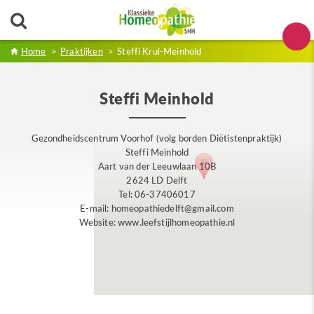
Home
>
Praktijken
>
Steffi Krul-Meinhold
Steffi Meinhold
Gezondheidscentrum Voorhof (volg borden Diëtistenpraktijk)
Steffi Meinhold
Aart van der Leeuwlaan 10B
2624 LD Delft
Tel: 06-37406017
E-mail: homeopathiedelft@gmail.com
Website: www.leefstijlhomeopathie.nl