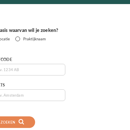
asis waarvan wil je zoeken?
ocatie
Praktijknaam
TCODE
TS
ZOEKEN