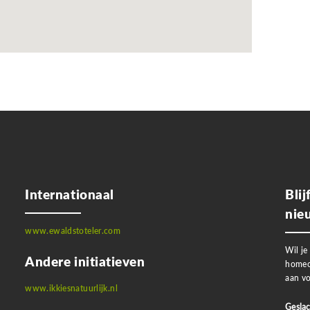
Internationaal
Bli
nie
www.ewaldstoteler.com
Wil je
Andere initiatieven
homeo
aan vo
www.ikkiesnatuurlijk.nl
Geslac