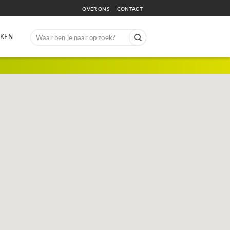
OVER ONS
CONTACT
Search
EKEN
for: