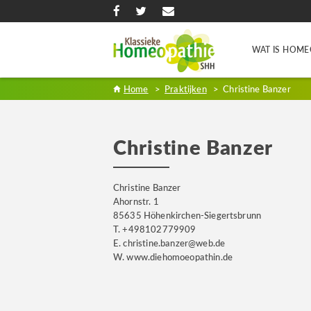
WAT IS HOME
Home
>
Praktijken
>
Christine Banzer
Christine Banzer
Christine Banzer
Ahornstr. 1
85635 Höhenkirchen-Siegertsbrunn
T. +498102779909
E. christine.banzer@web.de
W. www.diehomoeopathin.de