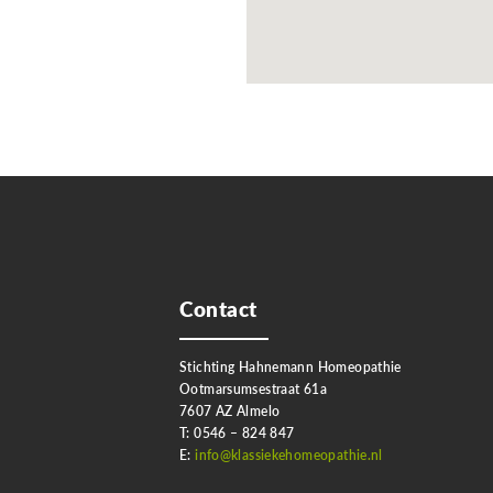
Contact
Stichting Hahnemann Homeopathie
Ootmarsumsestraat 61a
7607 AZ Almelo
T: 0546 – 824 847
E:
info@klassiekehomeopathie.nl