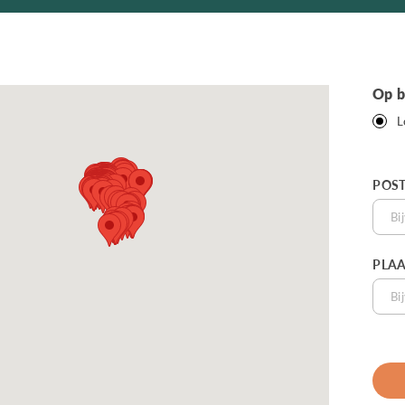
Op b
L
POS
PLAA