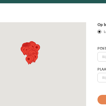
Op b
L
POS
PLAA