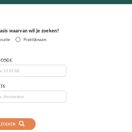
asis waarvan wil je zoeken?
ocatie
Praktijknaam
TCODE
TS
ZOEKEN