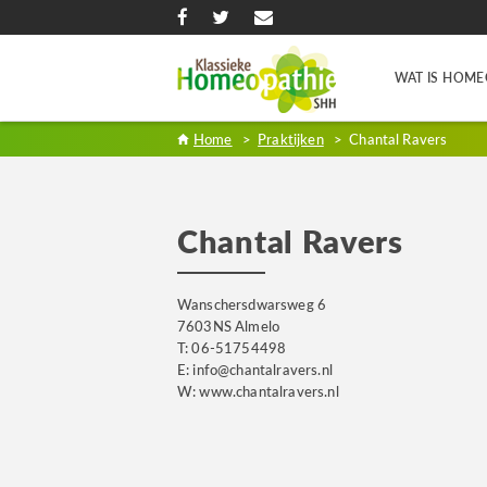
WAT IS HOME
Home
>
Praktijken
>
Chantal Ravers
Chantal Ravers
Wanschersdwarsweg 6
7603NS Almelo
T: 06-51754498
E: info@chantalravers.nl
W: www.chantalravers.nl