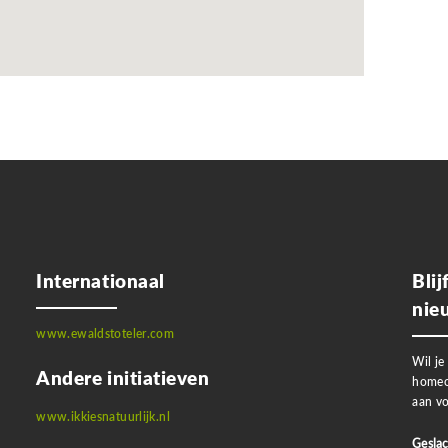
Internationaal
Bli
nie
www.ewaldstoteler.com
Wil je
Andere initiatieven
homeo
aan vo
www.ikkiesnatuurlijk.nl
Geslac