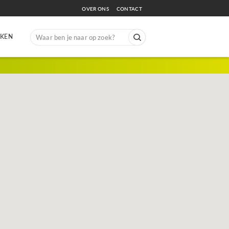
OVER ONS
CONTACT
Search
EKEN
for: