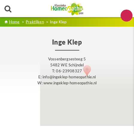
Home
>
Praktijken
>
Inge Klep
Inge Klep
Vossenbergsesteeg 5
5482 WE Schijndel
T: 06-23908327
E: info@ingeklep-homeopathie.nl
W: www.ingeklep-homeopathie.nl