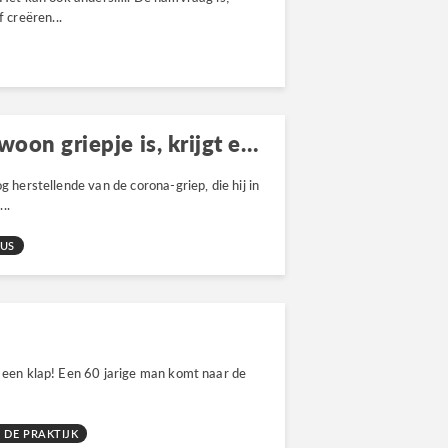
creëren...
Wie zegt dat corona een gewoon griepje is, krijgt een klap!
g herstellende van de corona-griep, die hij in
..
US
t een klap! Een 60 jarige man komt naar de
 DE PRAKTIJK