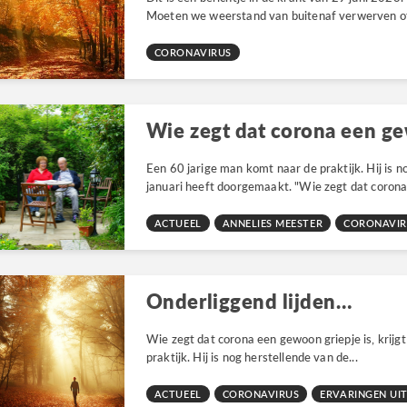
Moeten we weerstand van buitenaf verwerven of 
CORONAVIRUS
Een 60 jarige man komt naar de praktijk. Hij is no
januari heeft doorgemaakt. "Wie zegt dat corona.
ACTUEEL
ANNELIES MEESTER
CORONAVIR
Onderliggend lijden…
Wie zegt dat corona een gewoon griepje is, krijg
praktijk. Hij is nog herstellende van de...
ACTUEEL
CORONAVIRUS
ERVARINGEN UIT