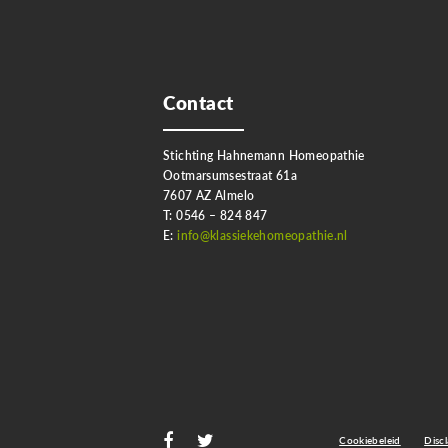
Contact
Stichting Hahnemann Homeopathie
Ootmarsumsestraat 61a
7607 AZ Almelo
T: 0546 – 824 847
E:
info@klassiekehomeopathie.nl
Cookiebeleid
Disc