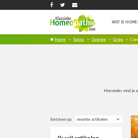
WAT IS HOME
Home
>
Topics
>
Overige
>
Griep
>
Cor
Hieronder vind je a
Sorteren op
Ik wil artikelen