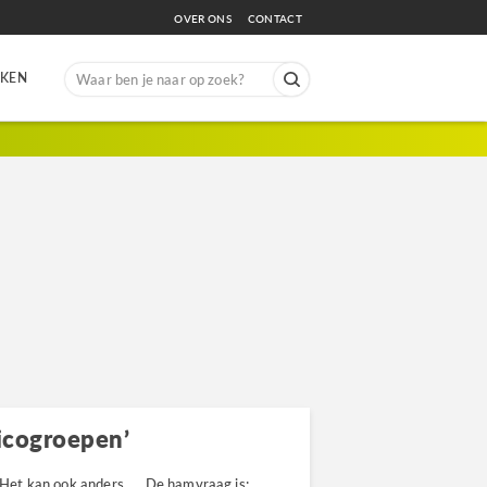
OVER ONS
CONTACT
Search
EKEN
for:
sicogroepen’
3. Het kan ook anders….. De hamvraag is;