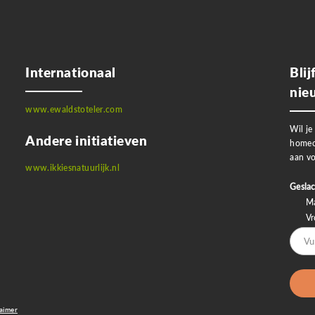
Internationaal
Bli
nie
www.ewaldstoteler.com
Wil je
Andere initiatieven
homeo
aan vo
www.ikkiesnatuurlijk.nl
Geslac
M
V
laimer