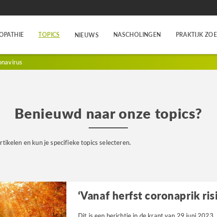
OPATHIE
TOPICS
NASCHOLINGEN
PRAKTIJK ZO
NIEUWS
onavirus
Benieuwd naar onze topics?
rtikelen en kun je specifieke topics selecteren.
‘Vanaf herfst coronaprik ri
Dit is een berichtje in de krant van 29 juni 202