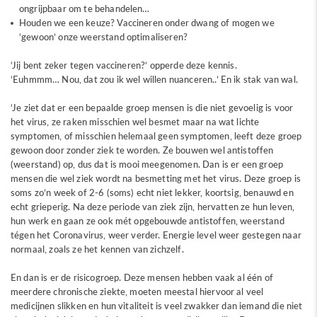
ongrijpbaar om te behandelen…
Houden we een keuze? Vaccineren onder dwang of mogen we
‘gewoon’ onze weerstand optimaliseren?
‘Jij bent zeker tegen vaccineren?’ opperde deze kennis.
‘Euhmmm… Nou, dat zou ik wel willen nuanceren..’ En ik stak van wal.
‘Je ziet dat er een bepaalde groep mensen is die niet gevoelig is voor
het virus, ze raken misschien wel besmet maar na wat lichte
symptomen, of misschien helemaal geen symptomen, leeft deze groep
gewoon door zonder ziek te worden. Ze bouwen wel antistoffen
(weerstand) op, dus dat is mooi meegenomen. Dan is er een groep
mensen die wel ziek wordt na besmetting met het virus. Deze groep is
soms zo’n week of 2-6 (soms) echt niet lekker, koortsig, benauwd en
echt grieperig. Na deze periode van ziek zijn, hervatten ze hun leven,
hun werk en gaan ze ook mét opgebouwde antistoffen, weerstand
tégen het Coronavirus, weer verder. Energie level weer gestegen naar
normaal, zoals ze het kennen van zichzelf.
En dan is er de risicogroep. Deze mensen hebben vaak al één of
meerdere chronische ziekte, moeten meestal hiervoor al veel
medicijnen slikken en hun vitaliteit is veel zwakker dan iemand die niet