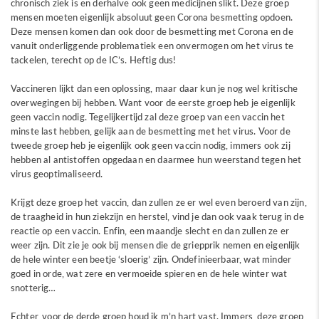
chronisch ziek is en derhalve ook geen medicijnen slikt. Deze groep
mensen moeten eigenlijk absoluut geen Corona besmetting opdoen.
Deze mensen komen dan ook door de besmetting met Corona en de
vanuit onderliggende problematiek een onvermogen om het virus te
tackelen, terecht op de IC’s. Heftig dus!
Vaccineren lijkt dan een oplossing, maar daar kun je nog wel kritische
overwegingen bij hebben. Want voor de eerste groep heb je eigenlijk
geen vaccin nodig. Tegelijkertijd zal deze groep van een vaccin het
minste last hebben, gelijk aan de besmetting met het virus. Voor de
tweede groep heb je eigenlijk ook geen vaccin nodig, immers ook zij
hebben al antistoffen opgedaan en daarmee hun weerstand tegen het
virus geoptimaliseerd.
Krijgt deze groep het vaccin, dan zullen ze er wel even beroerd van zijn,
de traagheid in hun ziekzijn en herstel, vind je dan ook vaak terug in de
reactie op een vaccin. Enfin, een maandje slecht en dan zullen ze er
weer zijn. Dit zie je ook bij mensen die de griepprik nemen en eigenlijk
de hele winter een beetje ‘sloerig’ zijn. Ondefinieerbaar, wat minder
goed in orde, wat zere en vermoeide spieren en de hele winter wat
snotterig…
Echter, voor de derde groep houd ik m’n hart vast. Immers, deze groep