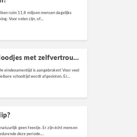
iken ruim 11,8 miljoen mensen dagelijks
ng. Voor velen zijn, of...
Eindexamentijd: de laatste loodjes met zelfvertrouwen tegemoet
 De eindexamentijd is aangebroken! Voor veel
lbare schooltijd wordt afgesloten. Er...
dip?
 natuurlijk geen feestje. Er zijn écht mensen
edurende deze periode....