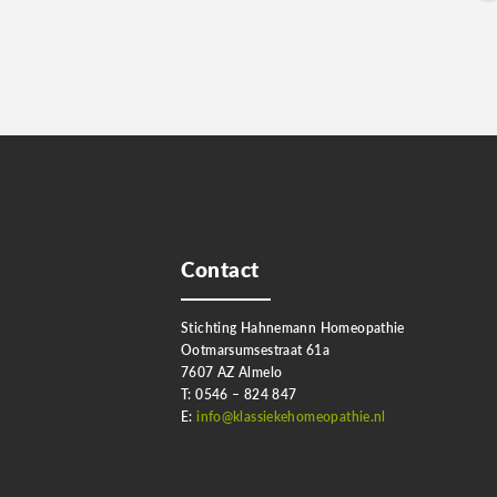
p
Contact
Stichting Hahnemann Homeopathie
Ootmarsumsestraat 61a
7607 AZ Almelo
T: 0546 – 824 847
E:
info@klassiekehomeopathie.nl