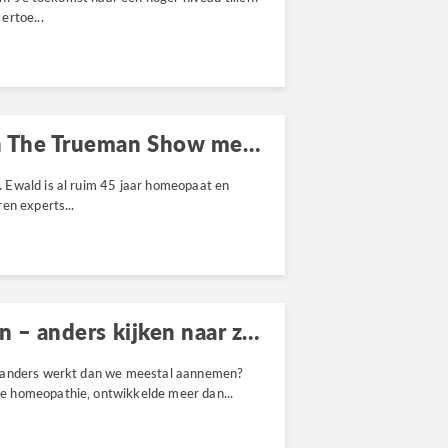
ertoe...
Beluister nu de podcast van The Trueman Show met Ewald Stöteler
 Ewald is al ruim 45 jaar homeopaat en
en experts...
Het classificeren van ziekten – anders kijken naar ziekte en gezondheid
d anders werkt dan we meestal aannemen?
e homeopathie, ontwikkelde meer dan...