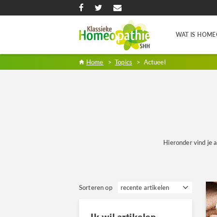
WAT IS HOME
Home
>
Topics
>
Actueel
Hieronder vind je a
Sorteren op
Ik wil artikelen