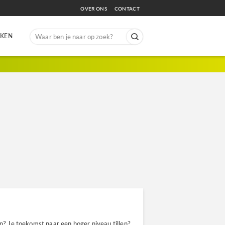
OVER ONS
CONTACT
Search
EKEN
for:
en? Je toekomst naar een hoger niveau tillen?