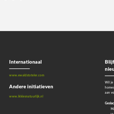
aginering
Internationaal
Bli
nie
www.ewaldstoteler.com
Wil je
Andere initiatieven
homeo
aan vo
www.ikkiesnatuurlijk.nl
Geslac
M