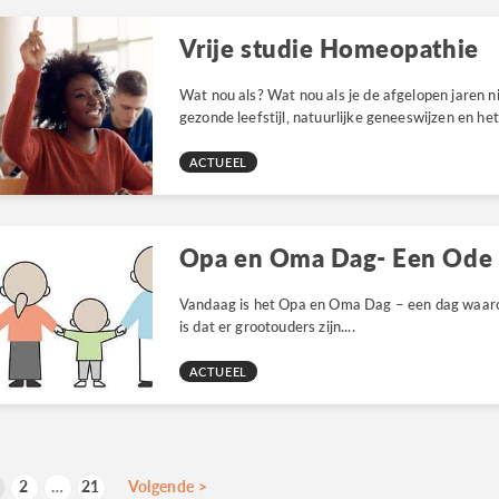
Vrije studie Homeopathie
Wat nou als? Wat nou als je de afgelopen jaren 
gezonde leefstijl, natuurlijke geneeswijzen en he
ACTUEEL
Vandaag is het Opa en Oma Dag – een dag waarop 
is dat er grootouders zijn....
ACTUEEL
erichten
2
…
21
Volgende
>