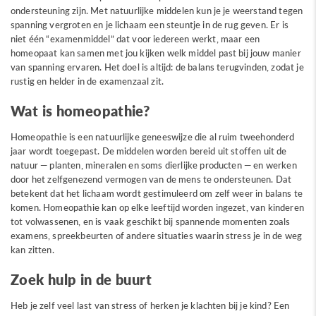
ondersteuning zijn. Met natuurlijke middelen kun je je weerstand tegen
spanning vergroten en je lichaam een steuntje in de rug geven. Er is
niet één “examenmiddel” dat voor iedereen werkt, maar een
homeopaat kan samen met jou kijken welk middel past bij jouw manier
van spanning ervaren. Het doel is altijd: de balans terugvinden, zodat je
rustig en helder in de examenzaal zit.
Wat is homeopathie?
Homeopathie is een natuurlijke geneeswijze die al ruim tweehonderd
jaar wordt toegepast. De middelen worden bereid uit stoffen uit de
natuur — planten, mineralen en soms dierlijke producten — en werken
door het zelfgenezend vermogen van de mens te ondersteunen. Dat
betekent dat het lichaam wordt gestimuleerd om zelf weer in balans te
komen. Homeopathie kan op elke leeftijd worden ingezet, van kinderen
tot volwassenen, en is vaak geschikt bij spannende momenten zoals
examens, spreekbeurten of andere situaties waarin stress je in de weg
kan zitten.
Zoek hulp in de buurt
Heb je zelf veel last van stress of herken je klachten bij je kind? Een