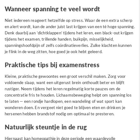
Wanneer spanning te veel wordt
Niet iedereen reageert hetzelfde op stress. Waar de een extra scherp
en alert wordt, kan de ander juist last krijgen van een té hoge spanning.
Denk daarbij aan ‘dichtklappen’ tijdens het leren, een black-out krijgen
tijdens het examen, trillende handen, buikpijn, misselijkheid,
spanningshoofdpijn of zelfs coördinatieverlies. Zulke klachten kunnen
je flink in de weg zitten, hoe goed je ook hebt geleerd.
Praktische tips bij examenstress
Kleine, praktische gewoontes een groot verschil maken. Zorg voor
voldoende slaap, want een uitgerust brein onthoudt beter en blijft
rustiger. Neem tijdens het leren regelmatig korte pauzes om de
concentratie fris te houden. Lichaamsbeweging helpt om spanning los
te laten — een rondje hardlopen, een wandeling of wat sport kan
wonderen doen. En vergeet niet goed te blijven eten en drinken: je
hersenen hebben brandstof nodig om optimaal te presteren.
Natuurlijk steuntje in de rug
Hiernaast kan homeopathie in deze periode een waardevolle