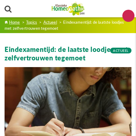
Home
>
Topics
>
Actueel
>
Eindexamentijd: de laatste loodjes
met zelfvertrouwen tegemoet
Eindexamentijd: de laatste loodjes met
ACTUEEL
zelfvertrouwen tegemoet