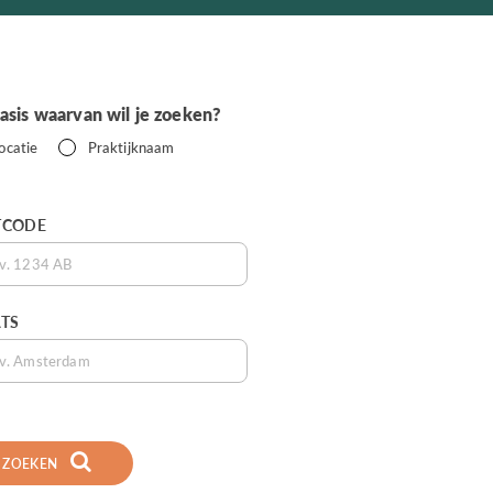
asis waarvan wil je zoeken?
ocatie
Praktijknaam
TCODE
TS
ZOEKEN