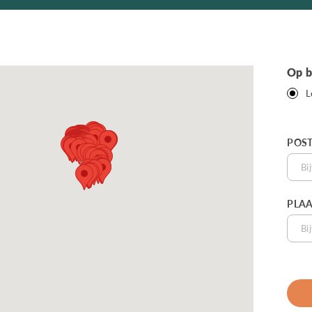
Op b
L
POS
PLAA