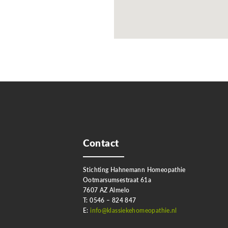
Contact
Stichting Hahnemann Homeopathie
Ootmarsumsestraat 61a
7607 AZ Almelo
T: 0546 – 824 847
E:
info@klassiekehomeopathie.nl