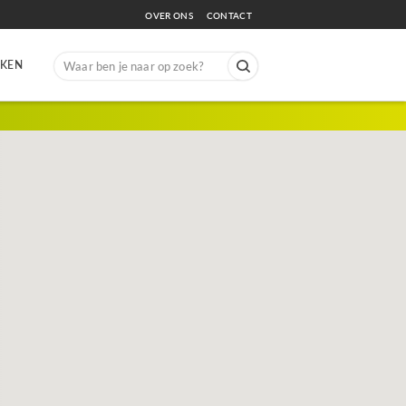
OVER ONS
CONTACT
Search
EKEN
for: