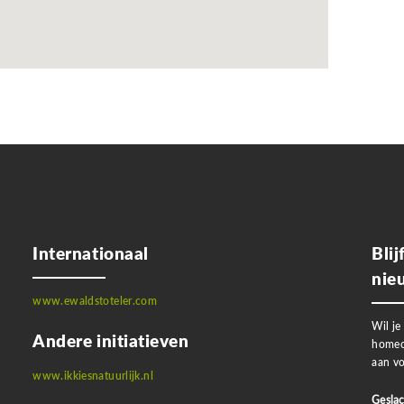
Internationaal
Bli
nie
www.ewaldstoteler.com
Wil je
Andere initiatieven
homeo
aan vo
www.ikkiesnatuurlijk.nl
Geslac