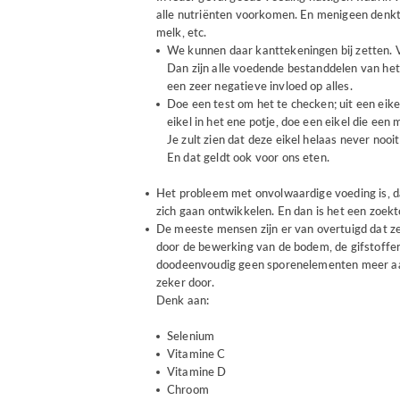
alle nutriënten voorkomen. En menigeen denkt d
melk, etc.
We kunnen daar kanttekeningen bij zetten. 
Dan zijn alle voedende bestanddelen van het
een zeer negatieve invloed op alles.
Doe een test om het te checken; uit een ei
eikel in het ene potje, doe een eikel die een
Je zult zien dat deze eikel helaas never noo
En dat geldt ook voor ons eten.
Het probleem met onvolwaardige voeding is, dat
zich gaan ontwikkelen. En dan is het een zoekt
De meeste mensen zijn er van overtuigd dat ze
door de bewerking van de bodem, de gifstoffen
doodeenvoudig geen sporenelementen meer aa
zeker door.
Denk aan:
Selenium
Vitamine C
Vitamine D
Chroom