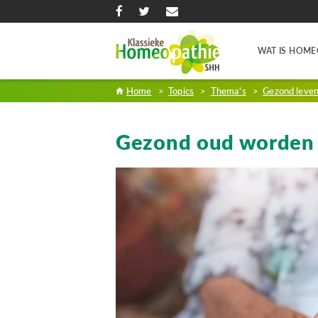
WAT IS HOME
Home
>
Topics
>
Thema's
>
Gezond leve
Gezond oud worden