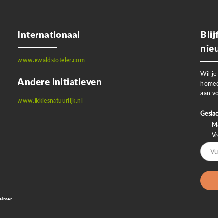
Internationaal
Bli
nie
www.ewaldstoteler.com
Wil je
Andere initiatieven
homeo
aan vo
www.ikkiesnatuurlijk.nl
Geslac
M
V
laimer