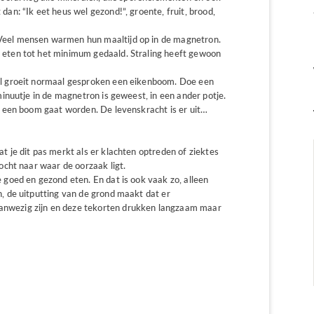
an: “Ik eet heus wel gezond!”, groente, fruit, brood,
Veel mensen warmen hun maaltijd op in de magnetron.
 eten tot het minimum gedaald. Straling heeft gewoon
kel groeit normaal gesproken een eikenboom. Doe een
 minuutje in de magnetron is geweest, in een ander potje.
it een boom gaat worden. De levenskracht is er uit…
 je dit pas merkt als er klachten optreden of ziektes
ocht naar waar de oorzaak ligt.
 goed en gezond eten. En dat is ook vaak zo, alleen
, de uitputting van de grond maakt dat er
nwezig zijn en deze tekorten drukken langzaam maar