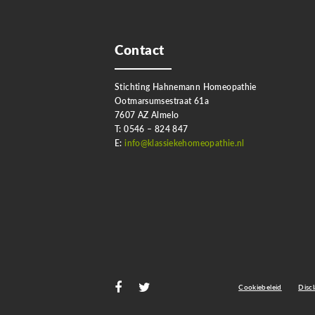
Contact
Stichting Hahnemann Homeopathie
Ootmarsumsestraat 61a
7607 AZ Almelo
T: 0546 – 824 847
E:
info@klassiekehomeopathie.nl
Cookiebeleid
Disc