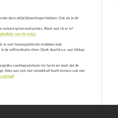
mdat deze altijd bijwerkingen hebben. Ook als je dit
e invloed op hersenfuncties. Want wat zit er in?
epbulletin-van-de-nvkp/
is er met homeopathische middelen inde
in de zelfmedicatie sfeer. Denk daarbij o.a. aan Ginkgo
angrijke voedingsadviezen ter harte en weet dat de
gt. Alles wat zich niet ontwikkelt hoeft immers ook niet
n u graag
!