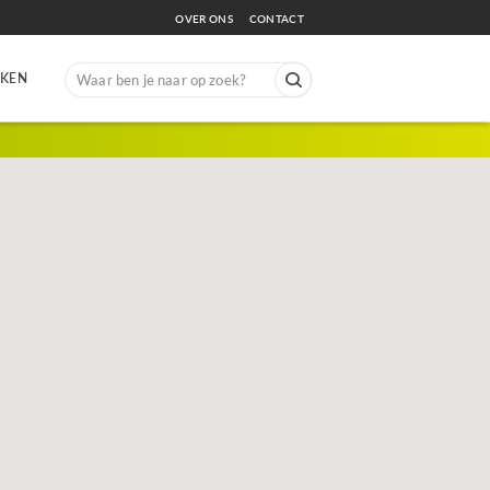
OVER ONS
CONTACT
Search
EKEN
for: