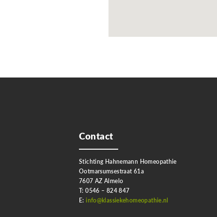
Contact
Stichting Hahnemann Homeopathie
Ootmarsumsestraat 61a
7607 AZ Almelo
T: 0546 – 824 847
E:
info@klassiekehomeopathie.nl