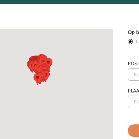
Op b
L
POS
PLAA