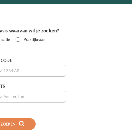
asis waarvan wil je zoeken?
ocatie
Praktijknaam
TCODE
TS
ZOEKEN