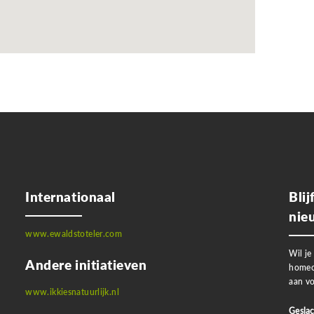
Internationaal
Bli
nie
www.ewaldstoteler.com
Wil je
Andere initiatieven
homeo
aan vo
www.ikkiesnatuurlijk.nl
Geslac