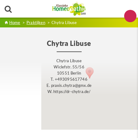
Home
>
Praktijken
>
Chytra Libuse
Chytra Libuse
Chytra Libuse
Wiclefstr. 55/56
10551 Berlin
T. +493095617746
E. praxis.chytra@gmx.de
W. https://dr-chytra.de/