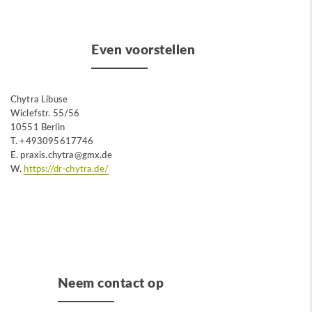
Even voorstellen
Chytra Libuse
Wiclefstr. 55/56
10551 Berlin
T. +493095617746
E. praxis.chytra@gmx.de
W.
https://dr-chytra.de/
Neem contact op