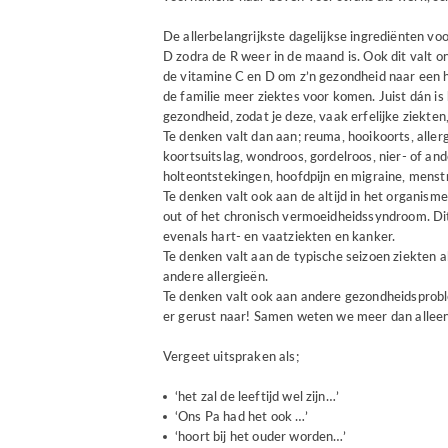
De allerbelangrijkste dagelijkse ingrediënten voo
D zodra de R weer in de maand is. Ook dit valt o
de vitamine C en D om z’n gezondheid naar een hog
de familie meer ziektes voor komen. Juist dán is 
gezondheid, zodat je deze, vaak erfelijke ziekten,
Te denken valt dan aan; reuma, hooikoorts, allerg
koortsuitslag, wondroos, gordelroos, nier- of a
holteontstekingen, hoofdpijn en migraine, menst
Te denken valt ook aan de altijd in het organisme 
out of het chronisch vermoeidheidssyndroom. Dit z
evenals hart- en vaatziekten en kanker.
Te denken valt aan de typische seizoen ziekten a
andere allergieën.
Te denken valt ook aan andere gezondheidsprob
er gerust naar! Samen weten we meer dan allee
Vergeet uitspraken als;
‘het zal de leeftijd wel zijn…’
‘Ons Pa had het ook …’
‘hoort bij het ouder worden…’