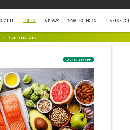
OPATHIE
TOPICS
NASCHOLINGEN
PRAKTIJK ZO
NIEUWS
n
>
Ik ben gezond en jij?
?
GEZOND LEVEN