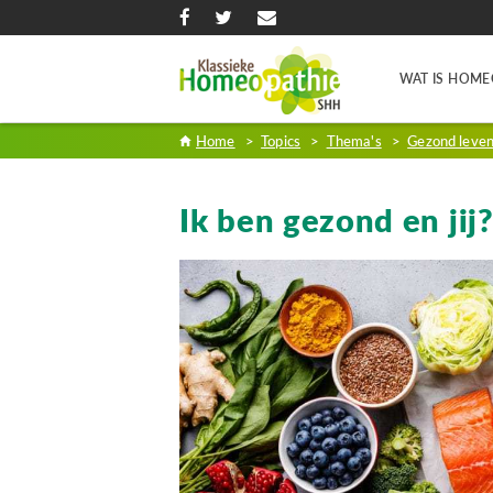
WAT IS HOME
Home
>
Topics
>
Thema's
>
Gezond leve
Ik ben gezond en jij