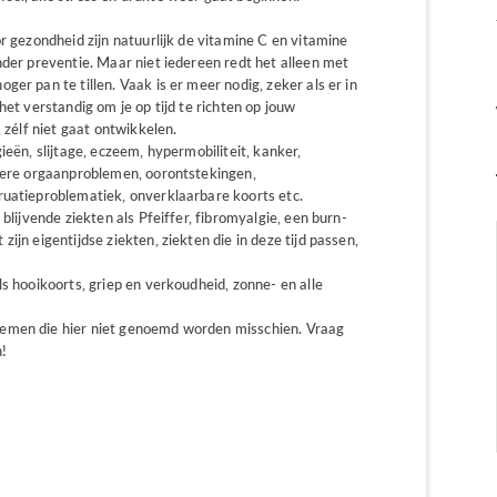
r gezondheid zijn natuurlijk de vitamine C en vitamine
nder preventie. Maar niet iedereen redt het alleen met
er pan te tillen. Vaak is er meer nodig, zeker als er in
het verstandig om je op tijd te richten op jouw
 zélf niet gaat ontwikkelen.
ieën, slijtage, eczeem, hypermobiliteit, kanker,
ndere orgaanproblemen, oorontstekingen,
ruatieproblematiek, onverklaarbare koorts etc.
blijvende ziekten als Pfeiffer, fibromyalgie, een burn-
ijn eigentijdse ziekten, ziekten die in deze tijd passen,
ls hooikoorts, griep en verkoudheid, zonne- en alle
lemen die hier niet genoemd worden misschien. Vraag
n!