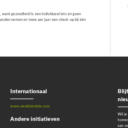
want gezondheid is een individueel iets en geen
n handen nemen en twee per jaar een check-up bij één
Internationaal
Bli
nie
www.ewaldstoteler.com
Wil je
Andere initiatieven
homeo
aan vo