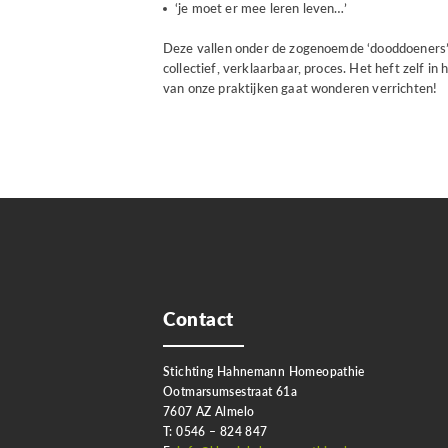
‘je moet er mee leren leven…’
Deze vallen onder de zogenoemde ‘dooddoeners’, 
collectief, verklaarbaar, proces. Het heft zelf i
van onze praktijken gaat wonderen verrichten!
Contact
Stichting Hahnemann Homeopathie
Ootmarsumsestraat 61a
7607 AZ Almelo
T: 0546 – 824 847