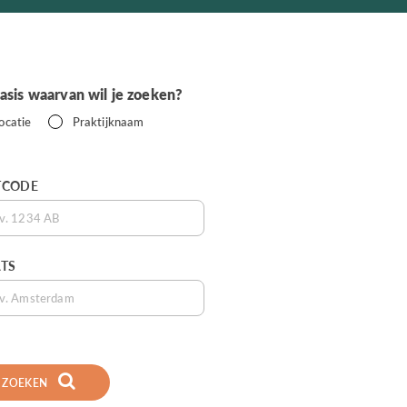
asis waarvan wil je zoeken?
ocatie
Praktijknaam
TCODE
TS
ZOEKEN