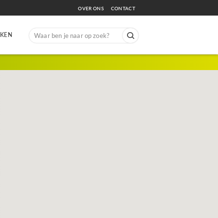
OVER ONS
CONTACT
Search
EKEN
for: