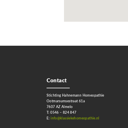
Contact
Stichting Hahnemann Homeopathie
Ootmarsumsestraat 61a
7607 AZ Almelo
T: 0546 – 824 847
E:
info@klassiekehomeopathie.nl