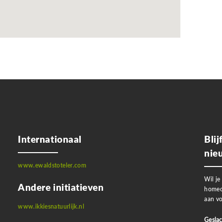
Internationaal
Bli
nie
www.ewaldstoteler.com
Wil je
Andere initiatieven
homeo
aan vo
www.ikkiesnatuurlijk.nl
Geslac