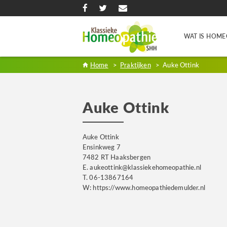
WAT IS HOME
Home
>
Praktijken
>
Auke Ottink
Auke Ottink
Auke Ottink
Ensinkweg 7
7482 RT Haaksbergen
E. aukeottink@klassiekehomeopathie.nl
T. 06-13867164
W: https://www.homeopathiedemulder.nl