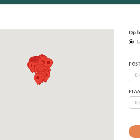
Op b
L
POS
PLAA