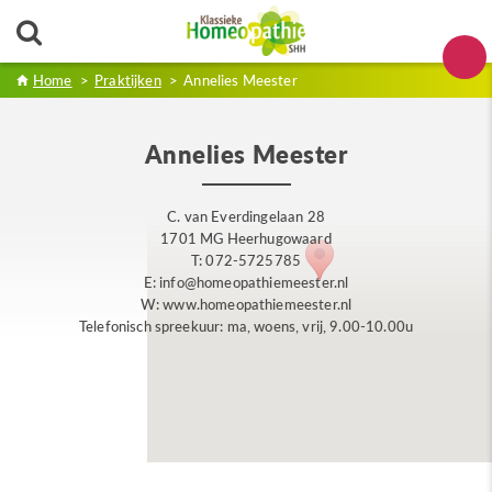
Home
>
Praktijken
>
Annelies Meester
Annelies Meester
C. van Everdingelaan 28
1701 MG Heerhugowaard
T: 072-5725785
E: info@homeopathiemeester.nl
W: www.homeopathiemeester.nl
Telefonisch spreekuur: ma, woens, vrij, 9.00-10.00u