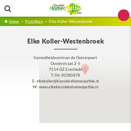
Home
>
Praktijken
>
Elke Koller-Westenbroek
Elke Koller-Westenbroek
Gezondheidscentrum de Oosterpoort
Oosterstraat 2-5
7514 DZ Enschede
T: 06-30380878
E: elkekoller@klassiekehomeopathie.nl
W: www.elkeklassiekehomeopathie.nl