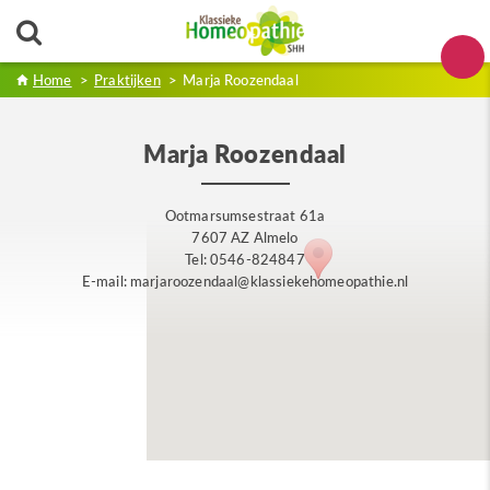
Home
>
Praktijken
>
Marja Roozendaal
Marja Roozendaal
Ootmarsumsestraat 61a
7607 AZ Almelo
Tel: 0546-824847
E-mail: marjaroozendaal@klassiekehomeopathie.nl