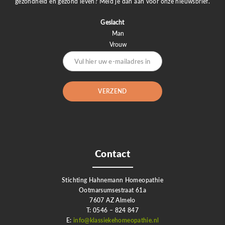
gezondheid en gezond leven? Meld je dan aan voor onze nieuwsbrief.
Geslacht
Man
Vrouw
Contact
Stichting Hahnemann Homeopathie
Ootmarsumsestraat 61a
7607 AZ Almelo
T: 0546 – 824 847
E:
info@klassiekehomeopathie.nl