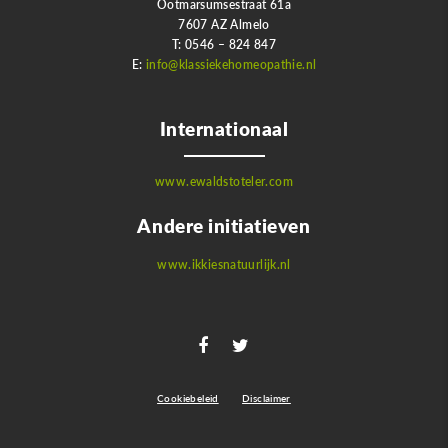
Ootmarsumsestraat 61a
7607 AZ Almelo
T: 0546 – 824 847
E:
info@klassiekehomeopathie.nl
Internationaal
www.ewaldstoteler.com
Andere initiatieven
www.ikkiesnatuurlijk.nl
Cookiebeleid
Disclaimer