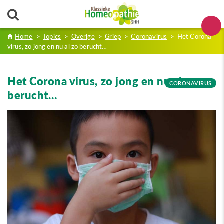
Home
>
Topics
>
Overige
>
Griep
>
Coronavirus
>
Het Corona
virus, zo jong en nu al zo berucht…
Het Corona virus, zo jong en nu al zo
CORONAVIRUS
berucht…