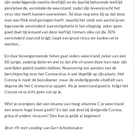
zijn onderliggende zwakte (leeftijd) en de daarbij behorende leeftijd
gerelateerde, verminderde weerstand, zodat zijn levenskracht het
virus niet heeft kunnen overwinnen. Tel daar nog eens bij op dat deze
man een flink eind gevlogen heeft, waarbij het sinds een aantal jaren
ingevoerde verminderd zuurstofgehalte in het vliegtuig, zeker geen
goed doet bij iemand van deze leeftijd. Immers elke cel die 30%
verminderd zuurstof krijgt, loopt een groot risico om kankercel te
worden…
En door bovengenoemde feiten gaat ieders weerstand, zeker van een
80-jarige, zodanig dalen en wel zo dat álle virussen deze man naar zijn
overlijden geleid zouden hebben. Nuancering ten aanzien van de
berichtgeving over het Coronavirus is wel degelijk op zijn plaats. Het
Corona is nooit de boosdoener, maar de onderliggende vitaliteit van
degene die het Coronavirus oppakt. Als je weerstand goed is, krijgt het
Corona virus écht geen vat op je.
Wist je overigens dat een inname van hoog vitamine C je weerstand
een enorm hoge boost geeft? En dat ook doet bij dreigende Corona,
griep of andere virussen? Dan kun je gelijk al beginnen!
Bron: Fit met voeding van Gert Schuitemaker