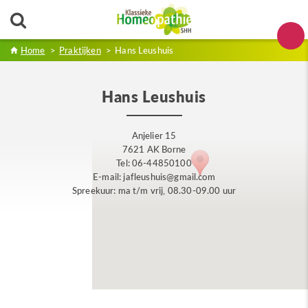
Home
>
Praktijken
>
Hans Leushuis
Hans Leushuis
Anjelier 15
7621 AK Borne
Tel: 06-44850100
E-mail: jafleushuis@gmail.com
Spreekuur: ma t/m vrij, 08.30-09.00 uur