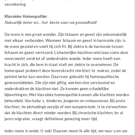
verzekering.
Klassieke Homeopathie:
Natuurlijk beter en… het beste voor uw gezondheid!
De mens is een groot wonder. Zijn lichaam en geest zijn onlosmakelijk
met elkaar verbonden. Wanneer lichaam en geest in harmonie zijn, is
de mens gezond en voelt hij zich fit. Bij ziekte is de harmonie tussen
lichaam en geest verstoord. Lichamelijke klachten ontstaan soms door
onverwerkt verdriet of onderdrukte woede. Ieder mens heeft een
kracht in zich, die hem in staat stelt om ziekte te overwinnen. De
homeopaat probeert deze levenskracht sterk(er) te maken, zodat de
patiënt beter kan worden. Daarvoor gebruikt hij homeopathische
geneesmiddelen. Die zijn niet giftig, werken niet verslavend en
onderdrukken de klachten niet. Ze kennen geen schadelijke
bijwerkingen. Met klassieke homeopathie kunnen alle klachten worden
behandeld. Van baby`s, kinderen, jongeren en volwassenen. Bij acute
klachten, bv plotselinge oorpijn of een wespensteek, is te verwachten
dat de klachten direct minder worden. Bij chronische klachten, bv al
jaren migraine, vraagt definitieve genezing meer tijd.
Ieder mens is uniek. U ook! Daarom neem ik alle tijd, om naar u en uw