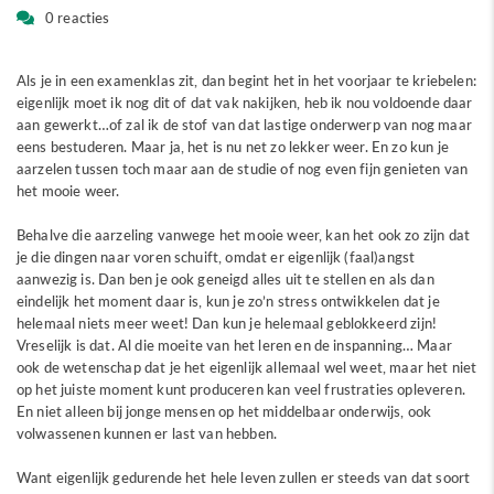
0 reacties
Als je in een examenklas zit, dan begint het in het voorjaar te kriebelen:
eigenlijk moet ik nog dit of dat vak nakijken, heb ik nou voldoende daar
aan gewerkt…of zal ik de stof van dat lastige onderwerp van nog maar
eens bestuderen. Maar ja, het is nu net zo lekker weer. En zo kun je
aarzelen tussen toch maar aan de studie of nog even fijn genieten van
het mooie weer.
Behalve die aarzeling vanwege het mooie weer, kan het ook zo zijn dat
je die dingen naar voren schuift, omdat er eigenlijk (faal)angst
aanwezig is. Dan ben je ook geneigd alles uit te stellen en als dan
eindelijk het moment daar is, kun je zo’n stress ontwikkelen dat je
helemaal niets meer weet! Dan kun je helemaal geblokkeerd zijn!
Vreselijk is dat. Al die moeite van het leren en de inspanning… Maar
ook de wetenschap dat je het eigenlijk allemaal wel weet, maar het niet
op het juiste moment kunt produceren kan veel frustraties opleveren.
En niet alleen bij jonge mensen op het middelbaar onderwijs, ook
volwassenen kunnen er last van hebben.
Want eigenlijk gedurende het hele leven zullen er steeds van dat soort