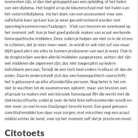
momenten zijn, al dan niet gekoppeld aan een opleiding of het halen
van een diploma. Het begint al op de kleuterschool met het halen van
het veterstrikdiploma, tot het doen van een assessment voor een
sollicitatie keer op keer kun je weer geconfronteerd worden met
spanning/examenvrees/faalangst. Vlak van tevoren en eventueel op
het moment zelf, kun je heel goed gebruik maken van acuut werkende
homeopathische middelen. Deze zullen je helpen om niet zo in de stress
te schieten, dat je niets meer weet. Je wordt er ook niet suf van maar
blijft goed alert om alles te kunnen produceren van wat je weet. Ook in
de drogisterijen worden allerlei middelen aangeprezen, echter: dat zijn
wel middelen die algemeen zijn, dus niet toegespitst op iedere
individuele persoon. Terwijl de een toch heel anders in elkaar zit dan de
ander. Daarin onderscheidt zich dus een homeopathisch voorschrift:
het is gebaseerd op elke afzonderlijke persoon. Nog beter is het om
niet te wachten tot de examenvrees opkomt, maar van tevoren een
afspraak te maken met een klassiek homeopaat RH die werkt met de
ziekteclassificatie, zodat je over de hele linie zelfverzekerder wordt en
niet meer zo snel in een (faal)angst terecht komt. Een goed gekozen
constitutiemiddel kan daar voor zorgen, met misschien nog een acuut
middel achter de hand, voor op het moment zelf dat je presteren moet.
Citotoets