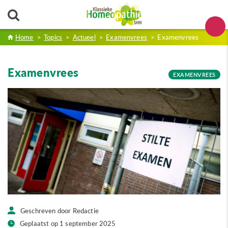
Home
>
Topics
>
Actueel
>
Examenvrees
>
Examenvrees
Examenvrees
EXAMENVREES
Geschreven door Redactie
Geplaatst op 1 september 2025