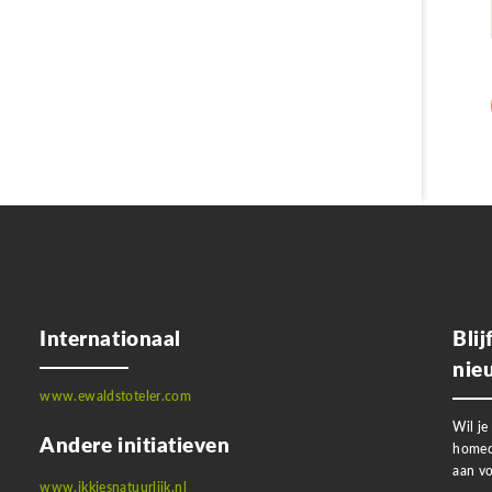
Internationaal
Bli
nie
www.ewaldstoteler.com
Wil je
Andere initiatieven
homeo
aan vo
www.ikkiesnatuurlijk.nl