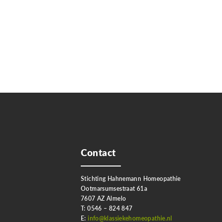
Contact
Stichting Hahnemann Homeopathie
Ootmarsumsestraat 61a
7607 AZ Almelo
T: 0546 – 824 847
E:
info@klassiekehomeopathie.nl