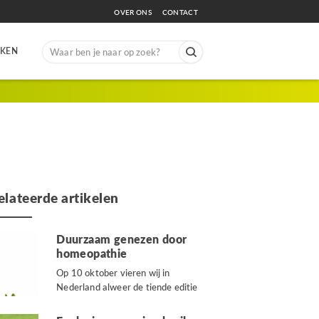
OVER ONS
CONTACT
Search
EKEN
for:
elateerde artikelen
Duurzaam genezen door
homeopathie
Op 10 oktober vieren wij in
Nederland alweer de tiende editie
van de Dag...