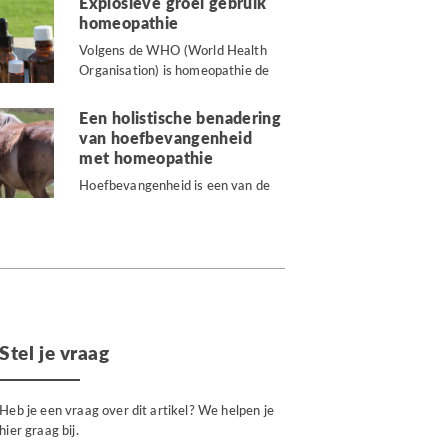
Explosieve groei gebruik
homeopathie
Volgens de WHO (World Health
Organisation) is homeopathie de
tweede geneeswijze ter wereld.
Het...
Een holistische benadering
van hoefbevangenheid
met homeopathie
Hoefbevangenheid is een van de
pijnlijkste aandoeningen...
Stel je vraag
Heb je een vraag over dit artikel? We helpen je
hier graag bij.