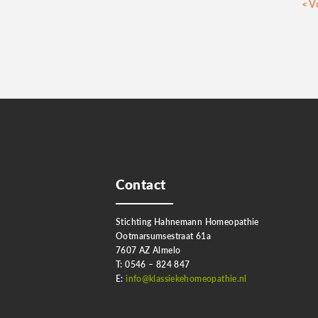
B
<
V
p
Contact
Stichting Hahnemann Homeopathie
Ootmarsumsestraat 61a
7607 AZ Almelo
T: 0546 – 824 847
E:
info@klassiekehomeopathie.nl