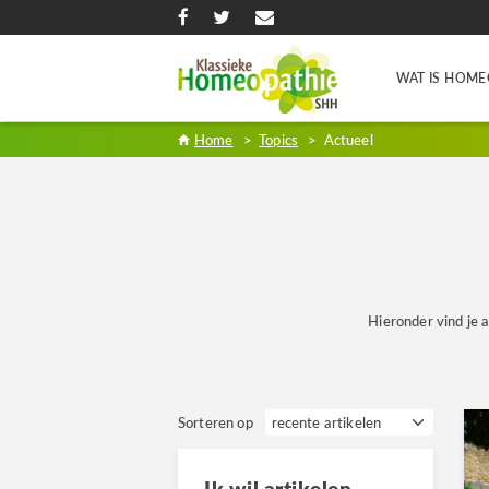
WAT IS HOME
Home
>
Topics
>
Actueel
Hieronder vind je a
Sorteren op
Ik wil artikelen