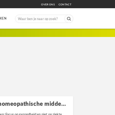
OVER ONS
CONTACT
Search
EKEN
for:
Voordelen van natuurlijke, homeopathische middelen
en: Focus op gezondheid en niet op ziekte