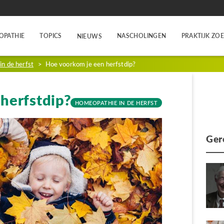
OPATHIE
TOPICS
NASCHOLINGEN
PRAKTIJK ZO
NIEUWS
n de herfst
>
Hoe voorkom je een herfstdip?
herfstdip?
HOMEOPATHIE IN DE HERFST
Ger