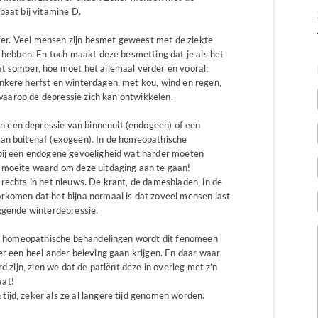
baat bij vitamine D.
iffer. Veel mensen zijn besmet geweest met de ziekte
t hebben. En toch maakt deze besmetting dat je als het
t somber, hoe moet het allemaal verder en vooral;
nkere herfst en winterdagen, met kou, wind en regen,
l waarop de depressie zich kan ontwikkelen.
 een depressie van binnenuit (endogeen) of een
van buitenaf (exogeen). In de homeopathische
 bij een endogene gevoeligheid wat harder moeten
e moeite waard om deze uitdaging aan te gaan!
rechts in het nieuws. De krant, de damesbladen, in de
rkomen dat het bijna normaal is dat zoveel mensen last
iggende winterdepressie.
 de homeopathische behandelingen wordt dit fenomeen
er een heel ander beleving gaan krijgen. En daar waar
d zijn, zien we dat de patiënt deze in overleg met z’n
aat!
ijd, zeker als ze al langere tijd genomen worden.