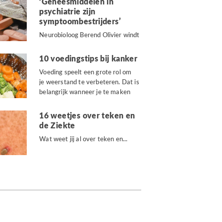
‘Geneesmiddelen in
psychiatrie zijn
symptoombestrijders’
Neurobioloog Berend Olivier windt
er geen doekjes...
10 voedingstips bij kanker
Voeding speelt een grote rol om
je weerstand te verbeteren. Dat is
belangrijk wanneer je te maken
krijgt...
16 weetjes over teken en
de Ziekte
Wat weet jij al over teken en...