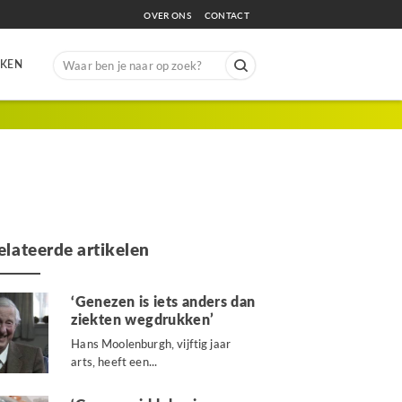
OVER ONS
CONTACT
Search
EKEN
for:
elateerde artikelen
‘Genezen is iets anders dan
ziekten wegdrukken’
Hans Moolenburgh, vijftig jaar
arts, heeft een...