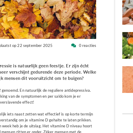
plaatst op 22 september 2025
0 reacties
ssie is natuurlijk geen feestje. Er zijn écht
meer verschijnt gedurende deze periode. Welke
ijk mensen dit vooruitzicht om te buigen?
2 genoemd. En natuurlijk de reguliere antidepressiva.
kking van de symptomen en per saldo kom je er
 verslavende effect!
jk iets naast zetten wat effectief is op korte termijn
 verstandig om je vitamine D gehalte te laten prikken.
en week heb je de uitslag. Het vitamine D niveau hoort
el mensen zitten er onder. Zéker mensen met de