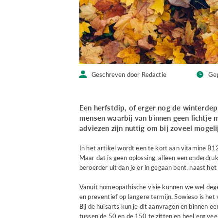
Geschreven door Redactie
Ge
Een herfstdip, of erger nog de winterdepre
mensen waarbij van binnen geen lichtje 
adviezen zijn nuttig om bij zoveel mogel
In het artikel wordt een te kort aan vitamine B1
Maar dat is geen oplossing, alleen een onderdru
beroerder uit dan je er in gegaan bent, naast het
Vanuit homeopathische visie kunnen we wel degeli
en preventief op langere termijn. Sowieso is het
Bij de huisarts kun je dit aanvragen en binnen e
tussen de 50 en de 150 te zitten en heel erg ve