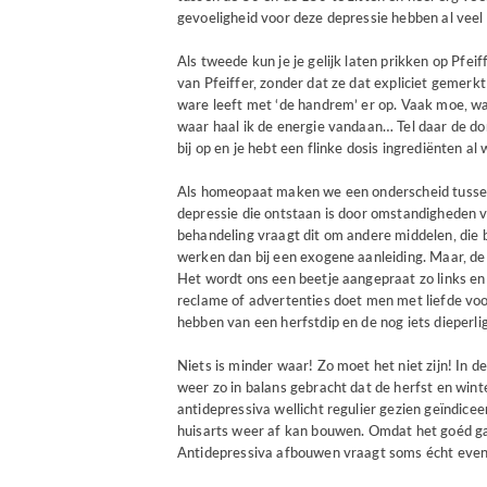
gevoeligheid voor deze depressie hebben al veel 
Als tweede kun je je gelijk laten prikken op Pfe
van Pfeiffer, zonder dat ze dat expliciet gemerk
ware leeft met ‘de handrem’ er op. Vaak moe, wa
waar haal ik de energie vandaan… Tel daar de do
bij op en je hebt een flinke dosis ingrediënten a
Als homeopaat maken we een onderscheid tussen
depressie die ontstaan is door omstandigheden 
behandeling vraagt dit om andere middelen, die
werken dan bij een exogene aanleiding. Maar, d
Het wordt ons een beetje aangepraat zo links en 
reclame of advertenties doet men met liefde voo
hebben van een herfstdip en de nog iets dieperl
Niets is minder waar! Zo moet het niet zijn! In
weer zo in balans gebracht dat de herfst en wint
antidepressiva wellicht regulier gezien geïndiceer
huisarts weer af kan bouwen. Omdat het goéd g
Antidepressiva afbouwen vraagt soms écht even t