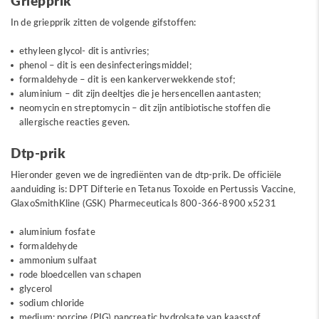
Griepprik
In de griepprik zitten de volgende gifstoffen:
ethyleen glycol- dit is antivries;
phenol – dit is een desinfecteringsmiddel;
formaldehyde – dit is een kankerverwekkende stof;
aluminium – dit zijn deeltjes die je hersencellen aantasten;
neomycin en streptomycin – dit zijn antibiotische stoffen die
allergische reacties geven.
Dtp-prik
Hieronder geven we de ingrediënten van de dtp-prik. De officiële
aanduiding is: DPT Difterie en Tetanus Toxoide en Pertussis Vaccine,
GlaxoSmithKline (GSK) Pharmeceuticals 800-366-8900 x5231
aluminium fosfate
formaldehyde
ammonium sulfaat
rode bloedcellen van schapen
glycerol
sodium chloride
medium: porcine (PIG) pancreatic hydrolsate van kaasstof.