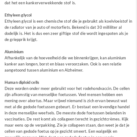
dat het een kankerverwekkende stof is.
Ethyleen glycol
Ethyleen glycol is een chemische stof die je gebruikt als koelvloeistof in
de radiator van je auto of motorfiets. Bekend is dat 30 milliliter al
dodelijk is. Het is dus een zeer giftige stof die wordt ingespoten als je
de griepprik krijgt.
Aluminium
Afhankelijk van de hoeveelheid die we binnenkrijgen, kan aluminium
kanker aan longen, borst en blaas veroorzaken. Ook is een relatie
aangetoond tussen aluminium en Alzheimer.
Human diploid cells
Deze worden onder meer gebruikt voor het rodehondvaccin. De cellen
zijn afkomstig van menselijke foetussen. Veel mensen hebben een
mening over abortus. Maar vrijwel niemand is zich ervan bewust wat
met al die gedode foetussen gebeurt. Er bestaat een levendige handel
in deze menselijke weefsels. De meeste dode foetussen belanden in
vaccinaties. De rest komt als collageen terecht in gezichtcrèmes. Kijk
maar eens op de verpakking. Zie je collageen staan, dan weet je dat je
cellen van gedode foetus op je gezicht smeert. Een walgelijk en