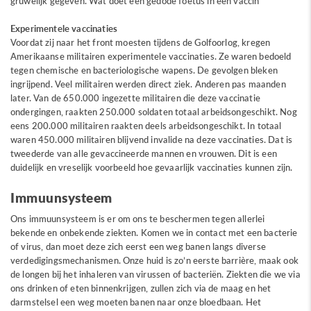
gruwelijk gegeven. Wat doet een gedode foetus in een vaccin
Experimentele vaccinaties
Voordat zij naar het front moesten tijdens de Golfoorlog, kregen
Amerikaanse militairen experimentele vaccinaties. Ze waren bedoeld
tegen chemische en bacteriologische wapens. De gevolgen bleken
ingrijpend. Veel militairen werden direct ziek. Anderen pas maanden
later. Van de 650.000 ingezette militairen die deze vaccinatie
ondergingen, raakten 250.000 soldaten totaal arbeidsongeschikt. Nog
eens 200.000 militairen raakten deels arbeidsongeschikt. In totaal
waren 450.000 militairen blijvend invalide na deze vaccinaties. Dat is
tweederde van alle gevaccineerde mannen en vrouwen. Dit is een
duidelijk en vreselijk voorbeeld hoe gevaarlijk vaccinaties kunnen zijn.
Immuunsysteem
Ons immuunsysteem is er om ons te beschermen tegen allerlei
bekende en onbekende ziekten. Komen we in contact met een bacterie
of virus, dan moet deze zich eerst een weg banen langs diverse
verdedigingsmechanismen. Onze huid is zo’n eerste barrière, maak ook
de longen bij het inhaleren van virussen of bacteriën. Ziekten die we via
ons drinken of eten binnenkrijgen, zullen zich via de maag en het
darmstelsel een weg moeten banen naar onze bloedbaan. Het