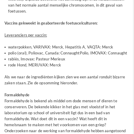
van het normale aantal menselijke chromosomen, in dit geval van
foetussen.
Vaccins gekweekt in geaborteerde foetuscelculturen:
Leveranciers per vaccin:
waterpokken, VARIVAX: Merck, Hepatitis A, VAQTA: Merck
polio (oral), Poliovac, Canada: ConnaughtPolio, IMOVAX: Connaught
rabiës, Imovax: Pasteur Merieux
rode Hond, MERUVAX: Merck
Als we naar de ingrediënten kijken zien we een aantal ronduit bizarre
zaken staan. Zie de opsomming hieronder.
Formaldehyde
Formaldehyde is bekend als middel om dode mensen of dieren te
conserveren. De bekende kikker in het glas met vloeistof in het
laboratorium op school of universiteit ligt dus in een bad van
formaldehyde. Wat doet dit in een vaccin? Wat heeft dit in
hemelsnaam te maken met het voorkomen van een griep?
Onderzoeken naar de werking van formaldehyde hebben aangetoond