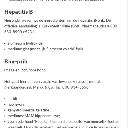
Hepatitis B
Hieronder geven we de ingrediënten van de hepatitis B-prik. De
officiële aanduiding is: GlaxoSmithKline (GSK) Pharmaceuticals 800-
633-8900 x5231
aluminium hydroxide
medium: gist (mogelijk 5 procent overblijfsel).
Bmr-prik
(mazelen, bof, rode hond)
Het gaat hier om een vaccin van levende virussen, met als
merkaanduiding: Merck & Co., Inc. 800-934-5556
sorbito
neomycin
gehydroliseerde gelatine
mediums: M&M kippenembryo;
voor rode hond (Rubella): human diploid cells (van menselijk foetus
weefsel). Diploïde betekent: het aanwezig zijn in de lichaamscellen