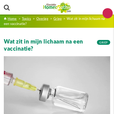
Home
>
Topics
>
Overige
>
Griep
>
Wat zit in mijn lichaam na
een vaccinatie?
Wat zit in mijn lichaam na een
GRIEP
vaccinatie?