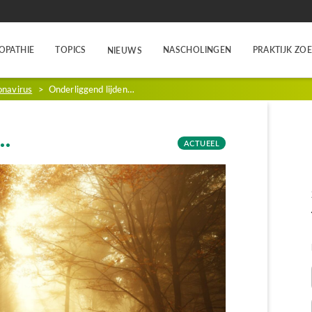
OPATHIE
TOPICS
NASCHOLINGEN
PRAKTIJK ZO
NIEUWS
onavirus
>
Onderliggend lijden…
n…
ACTUEEL