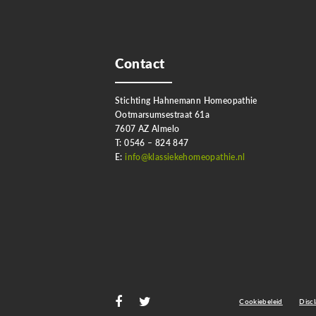
Contact
Stichting Hahnemann Homeopathie
Ootmarsumsestraat 61a
7607 AZ Almelo
T: 0546 – 824 847
E:
info@klassiekehomeopathie.nl
Cookiebeleid
Disc