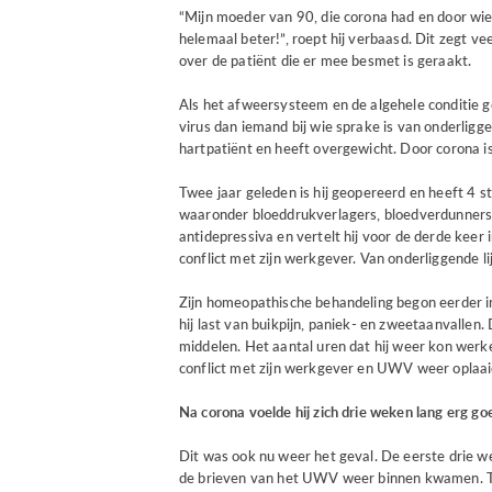
“Mijn moeder van 90, die corona had en door wi
helemaal beter!”, roept hij verbaasd. Dit zegt vee
over de patiënt die er mee besmet is geraakt.
Als het afweersysteem en de algehele conditie g
virus dan iemand bij wie sprake is van onderligge
hartpatiënt en heeft overgewicht. Door corona is 
Twee jaar geleden is hij geopereerd en heeft 4 st
waaronder bloeddrukverlagers, bloedverdunners
antidepressiva en vertelt hij voor de derde keer 
conflict met zijn werkgever. Van onderliggende li
Zijn homeopathische behandeling begon eerder in
hij last van buikpijn, paniek- en zweetaanvallen
middelen. Het aantal uren dat hij weer kon werk
conflict met zijn werkgever en UWV weer oplaai
Na corona voelde hij zich drie weken lang erg go
Dit was ook nu weer het geval. De eerste drie we
de brieven van het UWV weer binnen kwamen. T