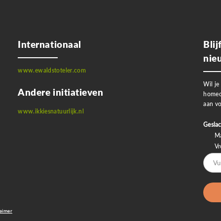
Internationaal
Bli
nie
www.ewaldstoteler.com
Wil je
Andere initiatieven
homeo
aan vo
www.ikkiesnatuurlijk.nl
Geslac
M
V
laimer