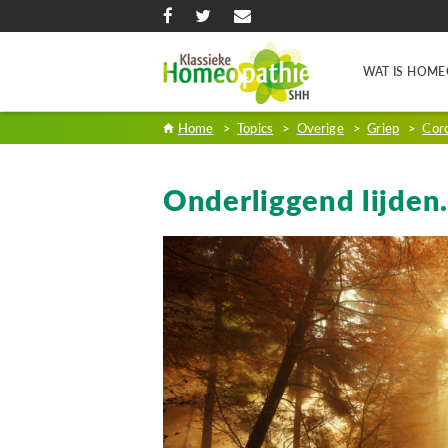
WAT IS HOME
Home
>
Topics
>
Overige
>
Griep
>
Cor
Onderliggend lijde