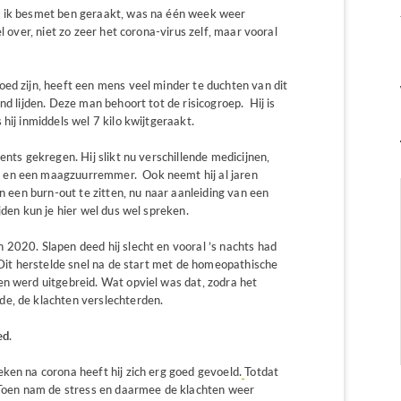
e ik besmet ben geraakt, was na één week weer
l over, niet zo zeer het corona-virus zelf, maar vooral
oed zijn, heeft een mens veel minder te duchten van dit
nd lijden. Deze man behoort tot de risicogroep. Hij is
hij inmiddels wel 7 kilo kwijtgeraakt.
ents gekregen. Hij slikt nu verschillende medicijnen,
 en een maagzuurremmer. Ook neemt hij al jaren
in een burn-out te zitten, nu naar aanleiding van een
jden kun je hier wel dus wel spreken.
 2020. Slapen deed hij slecht en vooral ’s nachts had
. Dit herstelde snel na de start met de homeopathische
en werd uitgebreid. Wat opviel was dat, zodra het
de, de klachten verslechterden.
ed
.
ken na corona heeft hij zich erg goed gevoeld.
Totdat
oen nam de stress en daarmee de klachten weer