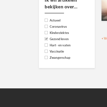
bekijken over…
Actueel
Coronavirus
Kinderziektes
B
<
V
Gezond leven
p
Hart- en vaten
Vaccinatie
Zwangerschap