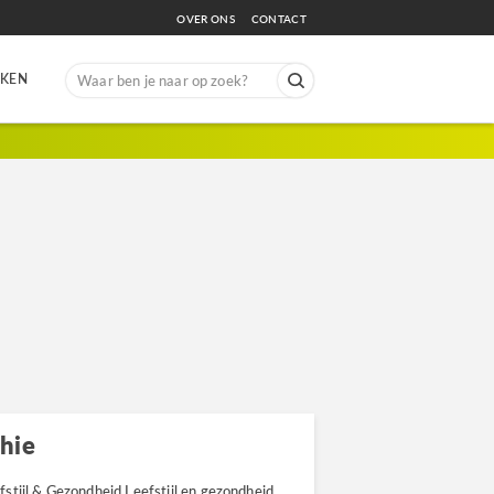
OVER ONS
CONTACT
Search
EKEN
for:
hie
stijl & Gezondheid Leefstijl en gezondheid