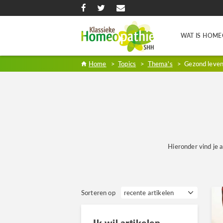
WAT IS HOME
Home
>
Topics
>
Thema's
>
Gezond leve
Hieronder vind je a
Sorteren op
Ik wil artikelen