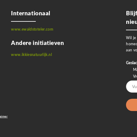
Internationaal
Bli
nie
www.ewaldstoteler.com
Wil je
Andere initiatieven
homeo
aan vo
www.ikkiesnatuurlijk.nl
Geslac
M
V
laimer