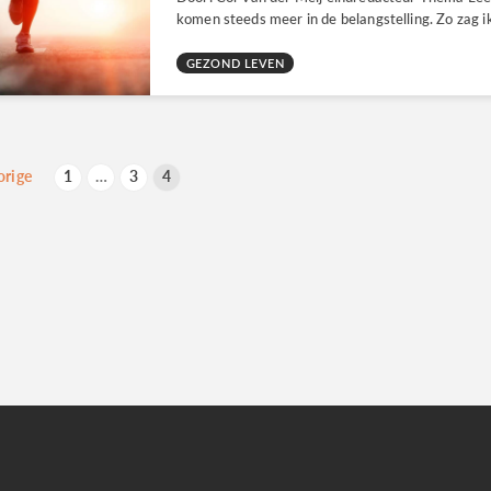
komen steeds meer in de belangstelling. Zo zag ik
GEZOND LEVEN
erichten
orige
1
…
3
4
aginering