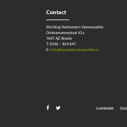
Contact
Stichting Hahnemann Homeopathie
Ootmarsumsestraat 61a
7607 AZ Almelo
T: 0546 – 824 847
E:
info@klassiekehomeopathie.nl
Cookiebeleid
Disc