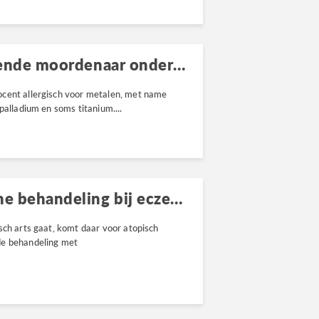
Contactallergie, de sluimerende moordenaar onder de allergieën
ocent allergisch voor metalen, met name
palladium en soms titanium....
Onderzoek: Homeopathische behandeling bij eczeem
sch arts gaat, komt daar voor atopisch
de behandeling met