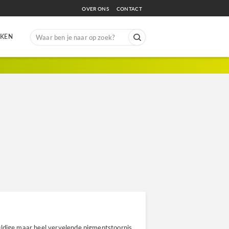
OVER ONS
CONTACT
Search
EKEN
for:
schuldige maar heel vervelende pigmentstoornis