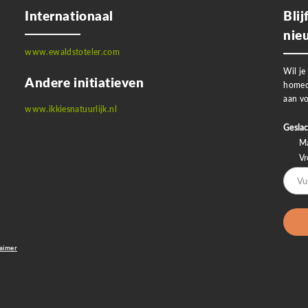
Internationaal
Bli
nie
www.ewaldstoteler.com
Wil je
Andere initiatieven
homeo
aan vo
www.ikkiesnatuurlijk.nl
Geslac
M
V
laimer