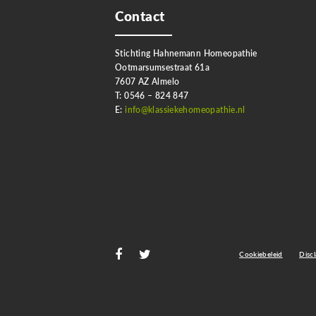
Contact
Stichting Hahnemann Homeopathie
Ootmarsumsestraat 61a
7607 AZ Almelo
T: 0546 – 824 847
E:
info@klassiekehomeopathie.nl
Cookiebeleid
Disc