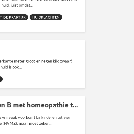
uid, juist omdat...
T DE PRAKTIJK
HUIDKLACHTEN
ierkante meter groot en negen kilo zwaar!
uid is ook...
N
Het Coxsackievirus type A en B met homeopathie te lijf
 vrij vaak voorkomt bij kinderen tot vier
te (HVMZ), maar moet zeker...