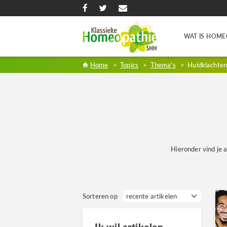
WAT IS HOME
Home
>
Topics
>
Thema's
>
Huidklachte
Hieronder vind je a
Sorteren op
Ik wil artikelen