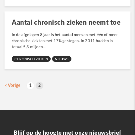
Aantal chronisch zieken neemt toe
In de afgelopen 8 jaar is het aantal mensen met één of meer
chronische ziekten met 17% gestegen. In 2011 hadden in
totaal 5,3 miljoen...
CHRONISCH ZIEKEN
NIEUWS
B
<
Vorige
1
2
p
Blijf op de hoogte met onze nieuwsbrief