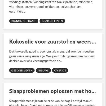
voedingsstoffen. Voedingsstoffen zoals: proteïne, mineralen,
vitaminen, enzymen, anti-oxidanten, polysachariden,
essentiële...
BIANCA KOSKAMP
GEZOND LEVEN
Kokosolie voor zuurstof en weerstand
Dat kokosolie goed is voor ons als mens, zal voor de meesten
geen verrassing meer zijn. We gaan zo langzamerhand anders
denken over ons voedingspatroon en...
GEZOND LEVEN
NIEUWS
OVERIGE
Slaapproblemen oplossen met homeopathie
Slaapproblemen zijn aan de orde van de dag. Leeftijd maakt
niet uit. Jong of oud, we kunnen op alle leeftijden onze energie