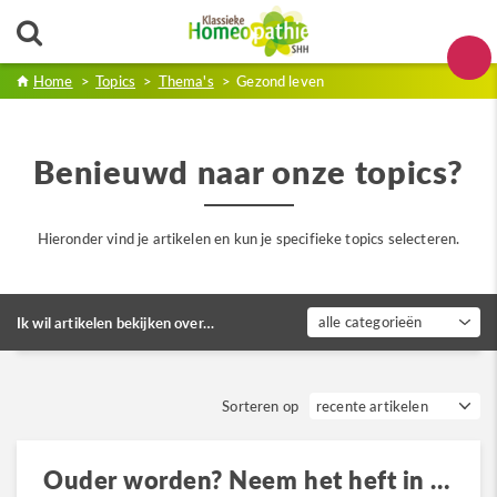
Home
>
Topics
>
Thema's
>
Gezond leven
Benieuwd naar onze topics?
Hieronder vind je artikelen en kun je specifieke topics selecteren.
alle categorieën
Ik wil artikelen bekijken over…
Sorteren op
Ouder worden? Neem het heft in eigen hand