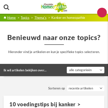
Home
>
Topics
>
Thema's
>
Kanker en homeopathie
Benieuwd naar onze topics?
Hieronder vind je artikelen en kun je specifieke topics selecteren.
alle categorieën
Ik wil artikelen bekijken over…
Sorteren op
10 voedingstips bij kanker