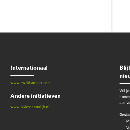
Internationaal
Bli
nie
www.ewaldstoteler.com
Wil je
Andere initiatieven
homeo
aan vo
www.ikkiesnatuurlijk.nl
Geslac
M
V