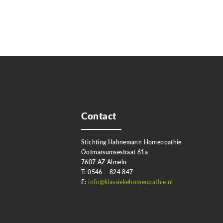
Contact
Stichting Hahnemann Homeopathie
Ootmarsumsestraat 61a
7607 AZ Almelo
T: 0546 – 824 847
E:
info@klassiekehomeopathie.nl