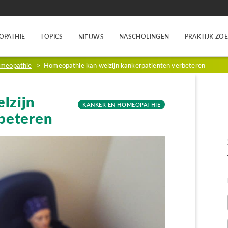
OPATHIE
TOPICS
NASCHOLINGEN
PRAKTIJK ZO
NIEUWS
omeopathie
>
Homeopathie kan welzijn kankerpatiënten verbeteren
lzijn
KANKER EN HOMEOPATHIE
beteren