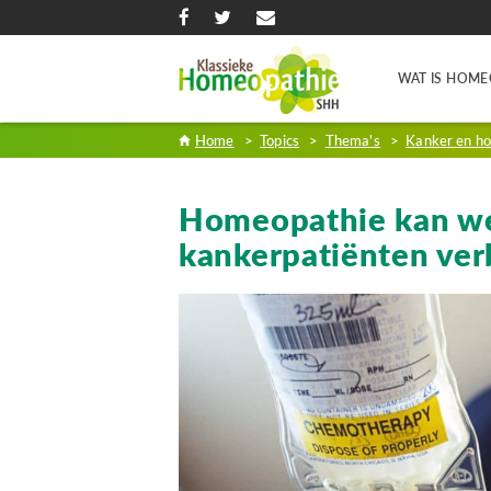
WAT IS HOME
Home
>
Topics
>
Thema's
>
Kanker en h
Homeopathie kan we
kankerpatiënten ver