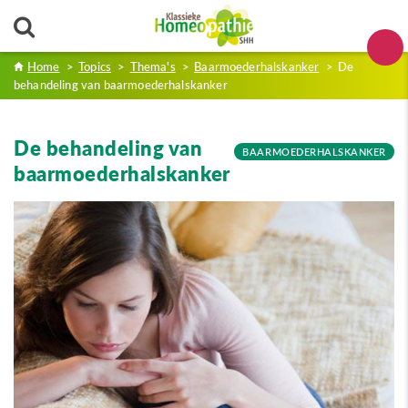
Home
>
Topics
>
Thema's
>
Baarmoederhalskanker
>
De
behandeling van baarmoederhalskanker
De behandeling van
BAARMOEDERHALSKANKER
baarmoederhalskanker