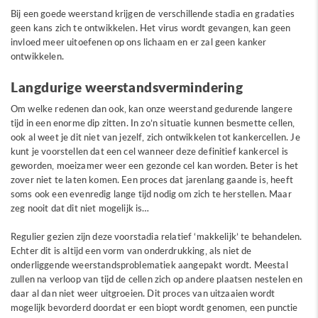
Bij een goede weerstand krijgen de verschillende stadia en gradaties
geen kans zich te ontwikkelen. Het virus wordt gevangen, kan geen
invloed meer uitoefenen op ons lichaam en er zal geen kanker
ontwikkelen.
Langdurige weerstandsvermindering
Om welke redenen dan ook, kan onze weerstand gedurende langere
tijd in een enorme dip zitten. In zo’n situatie kunnen besmette cellen,
ook al weet je dit niet van jezelf, zich ontwikkelen tot kankercellen. Je
kunt je voorstellen dat een cel wanneer deze definitief kankercel is
geworden, moeizamer weer een gezonde cel kan worden. Beter is het
zover niet te laten komen. Een proces dat jarenlang gaande is, heeft
soms ook een evenredig lange tijd nodig om zich te herstellen. Maar
zeg nooit dat dit niet mogelijk is…
Regulier gezien zijn deze voorstadia relatief ‘makkelijk’ te behandelen.
Echter dit is altijd een vorm van onderdrukking, als niet de
onderliggende weerstandsproblematiek aangepakt wordt. Meestal
zullen na verloop van tijd de cellen zich op andere plaatsen nestelen en
daar al dan niet weer uitgroeien. Dit proces van uitzaaien wordt
mogelijk bevorderd doordat er een biopt wordt genomen, een punctie