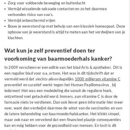
Zorg voor voldoende beweging en buitenlucht
Vermijd wisselende seksuele contacten en zo het daarmee
verbonden risico van soa’s.
Vermijd onbeschermd vrijen
Bouw je weerstand op met behulp van een klassiek homeopaat. Deze
opbouw van je weerstand is altijd te meten aan het verdwijnen van je
klachten.
Wat kun je zelf preventief doen ter
voorkoming van baarmoederhals kanker?
In 2009 verscheen er een editie van het blad Arts & apotheker. Dit is
een regulier blad voor o.a. artsen. Het was in dít tijdschrift dat er
vermeld werd dat
slechts alleen
dagelijks
1000 milligram vitamine C
preventief en curatief werkt tegen het Human Papillomavirus , bij
iedereen! Het was een mededeling die vanuit de reguliere hoek,
ontzettend snel getackeld werd. Immers, aan vitamine C is door de
farmacie niets te verdienen. Dan ook liever geen informatie hier meer
over, want dan verdwijnt daarmee de winst van de vaccinaties en van
de latere behandeling van baarmoederhalskanker. Het klinkt simpel,
maar ook naar en vervelend dat een financieel plaatje consequenties
kan en mág hebben voor de gezondheid van mensen. En toch is dit