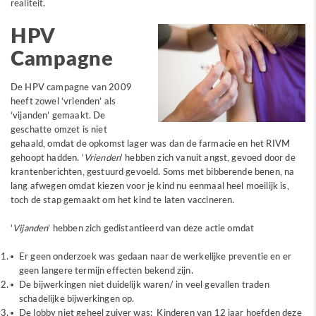
realiteit.
HPV
Campagne
De HPV campagne van 2009
heeft zowel ‘vrienden’ als
‘vijanden’ gemaakt. De
geschatte omzet is niet
gehaald, omdat de opkomst lager was dan de farmacie en het RIVM
gehoopt hadden. ‘
Vrienden
’ hebben zich vanuit angst, gevoed door de
krantenberichten, gestuurd gevoeld. Soms met bibberende benen, na
lang afwegen omdat kiezen voor je kind nu eenmaal heel moeilijk is,
toch de stap gemaakt om het kind te laten vaccineren.
‘
Vijanden
’ hebben zich gedistantieerd van deze actie omdat
Er geen onderzoek was gedaan naar de werkelijke preventie en er
geen langere termijn effecten bekend zijn.
De bijwerkingen niet duidelijk waren/ in veel gevallen traden
schadelijke bijwerkingen op.
De lobby niet geheel zuiver was: Kinderen van 12 jaar hoefden deze