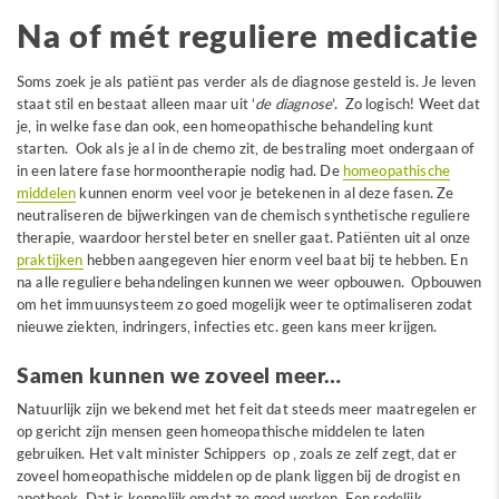
Na of mét reguliere medicatie
Soms zoek je als patiënt pas verder als de diagnose gesteld is. Je leven
staat stil en bestaat alleen maar uit ‘
de diagnose
’. Zo logisch! Weet dat
je, in welke fase dan ook, een homeopathische behandeling kunt
starten. Ook als je al in de chemo zit, de bestraling moet ondergaan of
in een latere fase hormoontherapie nodig had. De
homeopathische
middelen
kunnen enorm veel voor je betekenen in al deze fasen. Ze
neutraliseren de bijwerkingen van de chemisch synthetische reguliere
therapie, waardoor herstel beter en sneller gaat. Patiënten uit al onze
praktijken
hebben aangegeven hier enorm veel baat bij te hebben. En
na alle reguliere behandelingen kunnen we weer opbouwen. Opbouwen
om het immuunsysteem zo goed mogelijk weer te optimaliseren zodat
nieuwe ziekten, indringers, infecties etc. geen kans meer krijgen.
Samen kunnen we zoveel meer…
Natuurlijk zijn we bekend met het feit dat steeds meer maatregelen er
op gericht zijn mensen geen homeopathische middelen te laten
gebruiken. Het valt minister Schippers op , zoals ze zelf zegt, dat er
zoveel homeopathische middelen op de plank liggen bij de drogist en
apotheek. Dat is kennelijk omdat ze goed werken. Een redelijk