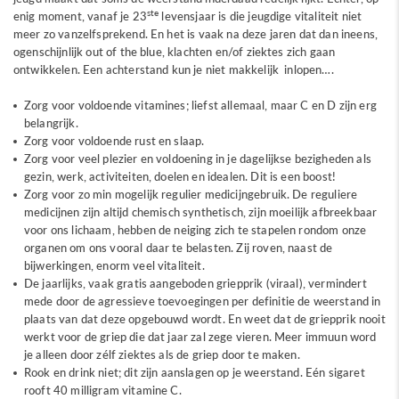
ste
enig moment, vanaf je 23
levensjaar is die jeugdige vitaliteit niet
meer zo vanzelfsprekend. En het is vaak na deze jaren dat dan ineens,
ogenschijnlijk out of the blue, klachten en/of ziektes zich gaan
ontwikkelen. Een achterstand kun je niet makkelijk inlopen….
Zorg voor voldoende vitamines; liefst allemaal, maar C en D zijn erg
belangrijk.
Zorg voor voldoende rust en slaap.
Zorg voor veel plezier en voldoening in je dagelijkse bezigheden als
gezin, werk, activiteiten, doelen en idealen. Dit is een boost!
Zorg voor zo min mogelijk regulier medicijngebruik. De reguliere
medicijnen zijn altijd chemisch synthetisch, zijn moeilijk afbreekbaar
voor ons lichaam, hebben de neiging zich te stapelen rondom onze
organen om ons vooral daar te belasten. Zij roven, naast de
bijwerkingen, enorm veel vitaliteit.
De jaarlijks, vaak gratis aangeboden griepprik (viraal), vermindert
mede door de agressieve toevoegingen per definitie de weerstand in
plaats van dat deze opgebouwd wordt. En weet dat de griepprik nooit
werkt voor de griep die dat jaar zal zege vieren. Meer immuun word
je alleen door zélf ziektes als de griep door te maken.
Rook en drink niet; dit zijn aanslagen op je weerstand. Eén sigaret
rooft 40 milligram vitamine C.