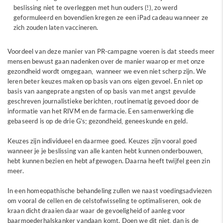
beslissing niet te overleggen met hun ouders (!), zo werd
geformuleerd en bovendien kregen ze een iPad cadeau wanneer ze
zich zouden laten vaccineren.
Voordeel van deze manier van PR-campagne voeren is dat steeds meer
mensen bewust gaan nadenken over de manier waarop er met onze
gezondheid wordt omgegaan, wanneer we even niet scherp zijn. We
leren beter keuzes maken op basis van ons eigen gevoel. En niet op
basis van aangeprate angsten of op basis van met angst gevulde
geschreven journalistieke berichten, routinematig gevoed door de
informatie van het RIVM en de farmacie. Een samenwerking die
gebaseerd is op de drie G’s; gezondheid, geneeskunde en geld.
Keuzes zijn individueel en daarmee goed. Keuzes zijn vooral goed
wanneer je je beslissing van alle kanten hebt kunnen onderbouwen,
hebt kunnen bezien en hebt afgewogen. Daarna heeft twijfel geen zin
meer.
In een homeopathische behandeling zullen we naast voedingsadviezen
om vooral de cellen en de celstofwisseling te optimaliseren, ook de
kraan dicht draaien daar waar de gevoeligheid of aanleg voor
baarmoederhalskanker vandaan komt. Doen we dit niet, dan is de