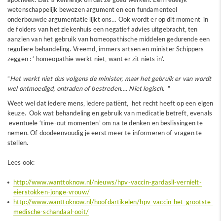
wetenschappelijk bewezen argument en een fundamenteel
onderbouwde argumentatie lijkt ons… Ook wordt er op dit moment in
de folders van het ziekenhuis een negatief advies uitgebracht, ten
aanzien van het gebruik van homeopathische middelen gedurende een
reguliere behandeling. Vreemd, immers artsen en minister Schippers
zeggen : ‘ homeopathie werkt niet, want er zit niets in’.
Het werkt niet dus volgens de minister, maar het gebruik er van wordt
wel ontmoedigd, ontraden of bestreden…. Niet logisch.
Weet wel dat iedere mens, iedere patiënt, het recht heeft op een eigen
keuze. Ook wat behandeling en gebruik van medicatie betreft, evenals
eventuele ‘time-out momenten’ om na te denken en beslissingen te
nemen. Of doodeenvoudig je eerst meer te informeren of vragen te
stellen.
Lees ook:
http://www.wanttoknow.nl/nieuws/hpv-vaccin-gardasil-vernielt-
eierstokken-jonge-vrouw/
http://www.wanttoknow.nl/hoofdartikelen/hpv-vaccin-het-grootste-
medische-schandaal-ooit/