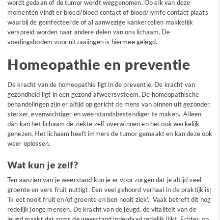
wordt gedaan of de tumor wordt weggenomen. Op elk van deze
momenten vindt er bloed/bloed contact of bloed/lymfe contact plaats
waarbij de geïnfecteerde of al aanwezige kankercellen makkelijk
verspreid worden naar andere delen van ons lichaam. De
voedingsbodem voor uitzaaiingen is hiermee gelegd.
Homeopathie en preventie
De kracht van de homeopathie ligt in de preventie. De kracht van
gezondheid ligt in een gezond afweersysteem. De homeopathische
behandelingen zijn er altijd op gericht de mens van binnen uit gezonder,
sterker, evenwichtiger en weerstandsbestendiger te maken. Alleen
dán kan het lichaam de ziekte zelf overwinnen en het ook werkelijk
genezen. Het lichaam heeft immers de tumor gemaakt en kan deze ook
weer oplossen.
Wat kun je zelf?
Ten aanzien van je weerstand kun je er voor zorgen dat je altijd veel
groente en vers fruit nuttigt. Een veel gehoord verhaal in de praktijk is;
‘ik eet nooit fruit en/of groente en ben nooit ziek’. Vaak betreft dit nog
redelijk jonge mensen. De kracht van de jeugd, de vitaliteit van de
jeugd maakt dat soms de weerstand inderdaad redelijk lijkt. Echter, op