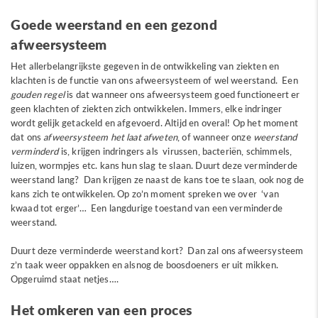
Goede weerstand en een gezond
afweersysteem
Het allerbelangrijkste gegeven in de ontwikkeling van ziekten en
klachten is de functie van ons afweersysteem of wel weerstand. Een
gouden regel
is dat wanneer ons afweersysteem goed functioneert er
geen klachten of ziekten zich ontwikkelen. Immers, elke indringer
wordt gelijk getackeld en afgevoerd. Altijd en overal! Op het moment
dat ons
afweersysteem het laat afweten
, of wanneer onze
weerstand
verminderd
is, krijgen indringers als virussen, bacteriën, schimmels,
luizen, wormpjes etc. kans hun slag te slaan. Duurt deze verminderde
weerstand lang? Dan krijgen ze naast de kans toe te slaan, ook nog de
kans zich te ontwikkelen. Op zo’n moment spreken we over ‘van
kwaad tot erger’… Een langdurige toestand van een verminderde
weerstand.
Duurt deze verminderde weerstand kort? Dan zal ons afweersysteem
z’n taak weer oppakken en alsnog de boosdoeners er uit mikken.
Opgeruimd staat netjes….
Het omkeren van een proces