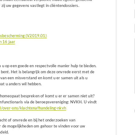
zij uw gegevens vastlegt in cliëntendossiers.
ensbescherming (V2019.01)
 16 jaar
 u op een goede en respectvolle manier hulp te bieden.
r bent. Het is belangrijk om deze onvrede eerst met de
van een misverstand en komt u er samen uit als u
at u anders wil hebben.
e homeopaat bespreken of komt u er er samen niet uit?
nfunctionaris via de beroepsvereniging: NVKH. U vindt
l/over-ons/klachtenafhandeling-nkvh
acht of onvrede en bij het onderzoeken van
r de mogelijkheden om gehoor te vinden voor uw
deld.