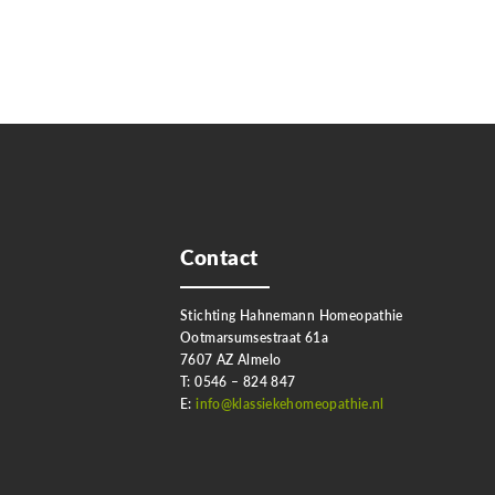
Contact
Stichting Hahnemann Homeopathie
Ootmarsumsestraat 61a
7607 AZ Almelo
T: 0546 – 824 847
E:
info@klassiekehomeopathie.nl