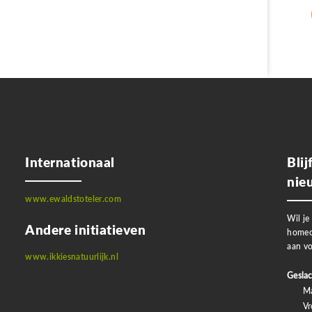
Internationaal
Bli
nie
www.ewaldstoteler.com
Wil je
Andere initiatieven
homeo
aan vo
www.ikkiesnatuurlijk.nl
Geslac
M
V