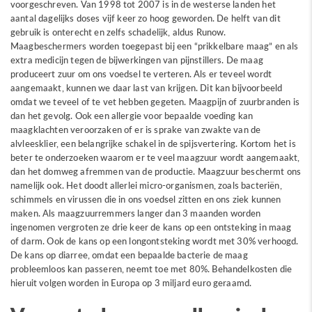
voorgeschreven. Van 1998 tot 2007 is in de westerse landen het
aantal dagelijks doses vijf keer zo hoog geworden. De helft van dit
gebruik is onterecht en zelfs schadelijk, aldus Runow.
Maagbeschermers worden toegepast bij een “prikkelbare maag” en als
extra medicijn tegen de bijwerkingen van pijnstillers. De maag
produceert zuur om ons voedsel te verteren. Als er teveel wordt
aangemaakt, kunnen we daar last van krijgen. Dit kan bijvoorbeeld
omdat we teveel of te vet hebben gegeten. Maagpijn of zuurbranden is
dan het gevolg. Ook een allergie voor bepaalde voeding kan
maagklachten veroorzaken of er is sprake van zwakte van de
alvleesklier, een belangrijke schakel in de spijsvertering. Kortom het is
beter te onderzoeken waarom er te veel maagzuur wordt aangemaakt,
dan het domweg afremmen van de productie. Maagzuur beschermt ons
namelijk ook. Het doodt allerlei micro-organismen, zoals bacteriën,
schimmels en virussen die in ons voedsel zitten en ons ziek kunnen
maken. Als maagzuurremmers langer dan 3 maanden worden
ingenomen vergroten ze drie keer de kans op een ontsteking in maag
of darm. Ook de kans op een longontsteking wordt met 30% verhoogd.
De kans op diarree, omdat een bepaalde bacterie de maag
probleemloos kan passeren, neemt toe met 80%. Behandelkosten die
hieruit volgen worden in Europa op 3 miljard euro geraamd.