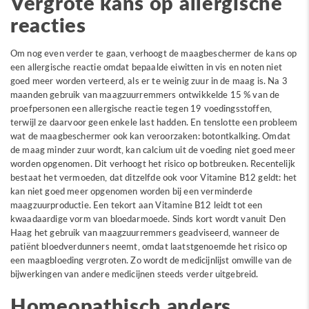
Vergrote kans op allergische
reacties
Om nog even verder te gaan, verhoogt de maagbeschermer de kans op
een allergische reactie omdat bepaalde eiwitten in vis en noten niet
goed meer worden verteerd, als er te weinig zuur in de maag is. Na 3
maanden gebruik van maagzuurremmers ontwikkelde 15 % van de
proefpersonen een allergische reactie tegen 19 voedingsstoffen,
terwijl ze daarvoor geen enkele last hadden. En tenslotte een probleem
wat de maagbeschermer ook kan veroorzaken: botontkalking. Omdat
de maag minder zuur wordt, kan calcium uit de voeding niet goed meer
worden opgenomen. Dit verhoogt het risico op botbreuken. Recentelijk
bestaat het vermoeden, dat ditzelfde ook voor Vitamine B12 geldt: het
kan niet goed meer opgenomen worden bij een verminderde
maagzuurproductie. Een tekort aan Vitamine B12 leidt tot een
kwaadaardige vorm van bloedarmoede. Sinds kort wordt vanuit Den
Haag het gebruik van maagzuurremmers geadviseerd, wanneer de
patiënt bloedverdunners neemt, omdat laatstgenoemde het risico op
een maagbloeding vergroten. Zo wordt de medicijnlijst omwille van de
bijwerkingen van andere medicijnen steeds verder uitgebreid.
Homeopathisch anders