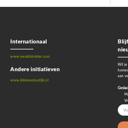
Internationaal
Bli
nie
www.ewaldstoteler.com
Wil je
Andere initiatieven
homeo
aan vo
www.ikkiesnatuurlijk.nl
Geslac
M
V