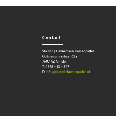
Contact
Stichting Hahnemann Homeopathie
Ootmarsumsestraat 61a
7607 AZ Almelo
T: 0546 – 824 847
E:
info@klassiekehomeopathie.nl