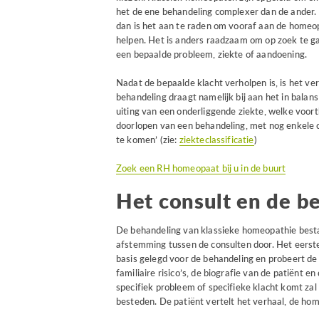
het de ene behandeling complexer dan de ander.
dan is het aan te raden om vooraf aan de homeopa
helpen. Het is anders raadzaam om op zoek te g
een bepaalde probleem, ziekte of aandoening.
Nadat de bepaalde klacht verholpen is, is het ve
behandeling draagt namelijk bij aan het in balan
uiting van een onderliggende ziekte, welke voortk
doorlopen van een behandeling, met nog enkele cons
te komen’ (zie:
ziekteclassificatie
)
Zoek een RH homeopaat bij u in de buurt
Het consult en de b
De behandeling van klassieke homeopathie besta
afstemming tussen de consulten door. Het eerste
basis gelegd voor de behandeling en probeert d
familiaire risico’s, de biografie van de patiënt e
specifiek probleem of specifieke klacht komt za
besteden. De patiënt vertelt het verhaal, de hom