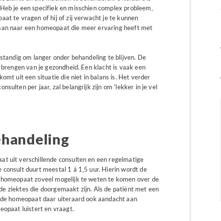
 Heb je een specifiek en misschien complex probleem,
at te vragen of hij of zij verwacht je te kunnen
aan naar een homeopaat die meer ervaring heeft met
rstandig om langer onder behandeling te blijven. De
s brengen van je gezondheid. Een klacht is vaak een
omt uit een situatie die niet in balans is. Het verder
ulten per jaar, zal belangrijk zijn om ‘lekker in je vel
ehandeling
at uit verschillende consulten en een regelmatige
 consult duurt meestal 1 á 1,5 uur. Hierin wordt de
e homeopaat zoveel mogelijk te weten te komen over de
n de ziektes die doorgemaakt zijn. Als de patiënt met een
l de homeopaat daar uiteraard ook aandacht aan
eopaat luistert en vraagt.