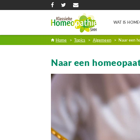
WAT IS HOME
Home
>
Topics
>
Algemeen
>
Naar een 
Naar een homeopaa