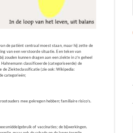
n de patiënt centraal moest staan, maar hij zette de
iting van een verstoorde situatie. Een teken van
 bij zouden kunnen dragen aan een ziekte in z’n geheel
n. Hahnemann classificeerde (categoriseerde) de
de Ziekteclassificatie (zie ook: Wikipedia:
nde categorieën;
grootouders mee gekregen hebben; familiaire risico’s.
geneesmiddelgebruik of vaccinaties; de bijwerkingen.
termijn, maar ook de schade op de lange termijn.