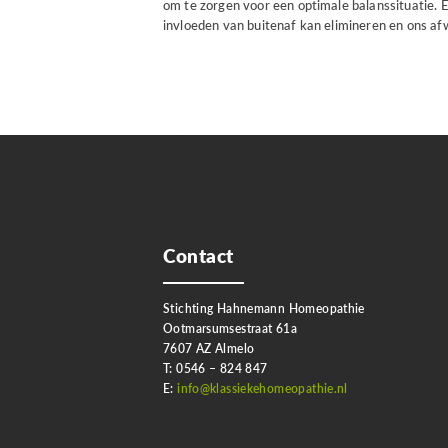
om te zorgen voor een optimale balanssituatie. 
invloeden van buitenaf kan elimineren en ons a
Contact
Stichting Hahnemann Homeopathie
Ootmarsumsestraat 61a
7607 AZ Almelo
T: 0546 – 824 847
E:
info@klassiekehomeopathie.nl