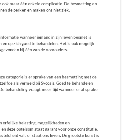
er ook maar één enkele complicatie. De besmetting en
nnen de perken en maken ons niet ziek.
n informatie wanneer iemand in zijn leven besmet is
en op zich goed te behandelen. Het is ook mogelijk
sgevonden bij één van de voorouders.
deze categorie is er sprake van een besmetting met de
etzelfde als vermeld bij Sycosis. Goed te behandelen
e behandeling vraagt meer tijd wanneer er al sprake
 erfelijke belasting, mogelijkheden en
en deze optelsom staat garant voor onze constitutie.
teldheid valt of staat ons leven. De grootste kunst is