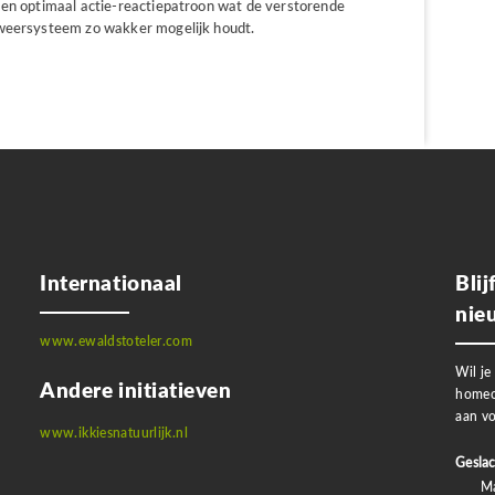
Een optimaal actie-reactiepatroon wat de verstorende
fweersysteem zo wakker mogelijk houdt.
Internationaal
Bli
nie
www.ewaldstoteler.com
Wil je
Andere initiatieven
homeo
aan vo
www.ikkiesnatuurlijk.nl
Geslac
M