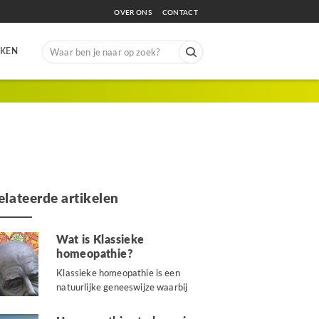
OVER ONS
CONTACT
Search
EKEN
for:
elateerde artikelen
Wat is Klassieke
homeopathie?
Klassieke homeopathie is een
natuurlijke geneeswijze waarbij
gekeken wordt naar een
samenhang van klachten...