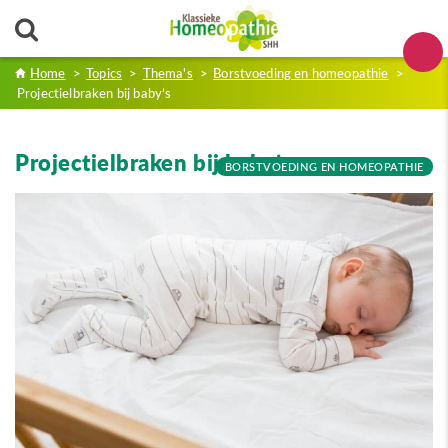
Home
>
Topics
>
Thema's
>
Borstvoeding en homeopathie
>
Projectielbraken bij baby’s
Projectielbraken bij baby’s
BORSTVOEDING EN HOMEOPATHIE