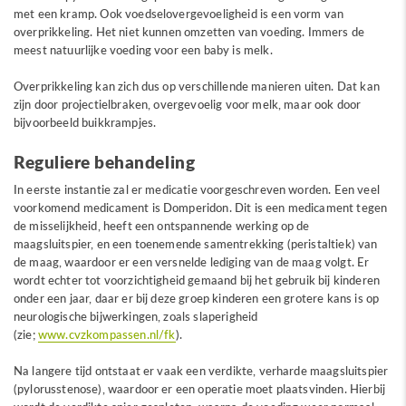
met een kramp. Ook voedselovergevoeligheid is een vorm van
overprikkeling. Het niet kunnen omzetten van voeding. Immers de
meest natuurlijke voeding voor een baby is melk.
Overprikkeling kan zich dus op verschillende manieren uiten. Dat kan
zijn door projectielbraken, overgevoelig voor melk, maar ook door
bijvoorbeeld buikkrampjes.
Reguliere behandeling
In eerste instantie zal er medicatie voorgeschreven worden. Een veel
voorkomend medicament is Domperidon. Dit is een medicament tegen
de misselijkheid, heeft een ontspannende werking op de
maagsluitspier, en een toenemende samentrekking (peristaltiek) van
de maag, waardoor er een versnelde lediging van de maag volgt. Er
wordt echter tot voorzichtigheid gemaand bij het gebruik bij kinderen
onder een jaar, daar er bij deze groep kinderen een grotere kans is op
neurologische bijwerkingen, zoals slaperigheid
(zie;
www.cvzkompassen.nl/fk
).
Na langere tijd ontstaat er vaak een verdikte, verharde maagsluitspier
(pylorusstenose), waardoor er een operatie moet plaatsvinden. Hierbij