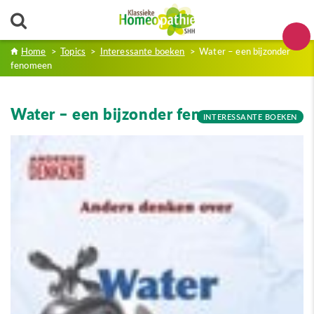
Home
>
Topics
>
Interessante boeken
>
Water – een bijzonder
fenomeen
Water – een bijzonder fenomeen
INTERESSANTE BOEKEN