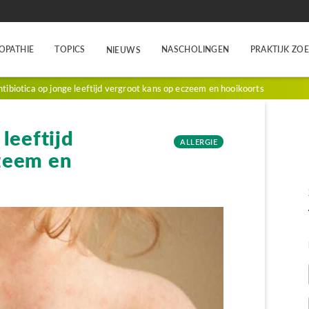
OPATHIE
TOPICS
NASCHOLINGEN
PRAKTIJK ZO
NIEUWS
tibiotica op jonge leeftijd vergroot kans op eczeem en hooikoorts
leeftijd
ALLERGIE
zeem en