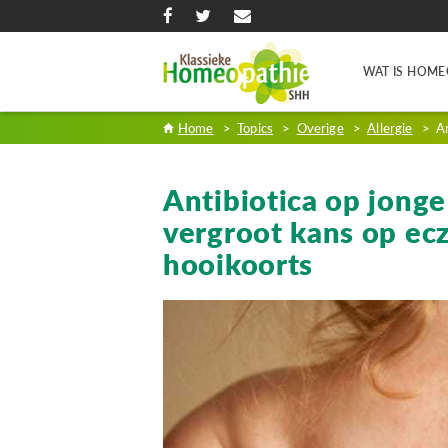
WAT IS HOME
Home
>
Topics
>
Overige
>
Allergie
>
An
Antibiotica op jonge 
vergroot kans op ec
hooikoorts