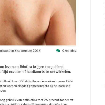
plaatst op 6 september 2016
0 reacties
un leven antibiotica krijgen toegediend,
eftijd eczeem of hooikoorts te ontwikkelen.
teit Utrecht van 22 klinische onderzoeken tussen 1966
ten worden dinsdag gepresenteerd bij de jaarlijkse
nden.
vroeg gebruik van antibiotica met 26 procent toeneemt
rdt versterkt als de patiënten meer dan één kuur