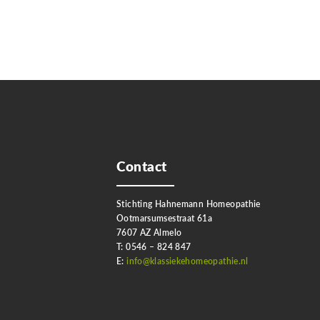
Contact
Stichting Hahnemann Homeopathie
Ootmarsumsestraat 61a
7607 AZ Almelo
T: 0546 – 824 847
E:
info@klassiekehomeopathie.nl