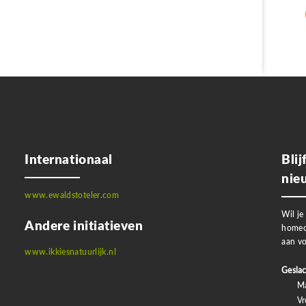
Internationaal
Bli
nie
www.ewaldstoteler.com
Wil je
Andere initiatieven
homeo
aan vo
www.ikkiesnatuurlijk.nl
Geslac
M
V