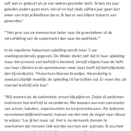
zelf wat er gebeurt als je vier weken gezonder leeft. Ik ben zes jaar
geleden anders gaan eten, viel af en had sinds vijftien jaar geen last
meer van mijn prikkelbare darm. Ik ben er een blijere huisarts van
geworden.”
“Het gros van de mensen kan beter naar de groenteboer of de
versafdeling van de supermarkt dan naar de apotheek.”
In de regulieren huisartsen opleiding wordt maar 5 uur
voedingsonderwijs gegeven. De Weijer denkt zelf dat in haar opleiding
maar één procent aan leefstijl is besteed, terwijl volgens haar de helft
van haar cliënten in de spreekkamer meer baat heeft bij leefstijladvies
dan bij medicatie. “Huisartsen blussen brandjes. Verandering is
onwaarschijnlijk moeilijk: de opleiding zit hartstikke vol. Er moet iets uit
voordat leefstijl erin kan.”
“Wij moeten als de sodemieter artsen bijspijkeren. Zodat zij patiënten
motiveren hun leefstijl te veranderen. We bouwen aan een community
van artsen, tuinders, supermarkten en zorgverzekeraars. Als iedereen
verantwoordelijkheid neemt, hoeven we niet met de vinger naar elkaar
te wijzen: ‘Los jij het maar op’. Het is nu niemands domein te
voorkomen dat mensen ziek worden van hun eet- patroon. Ik zou heel