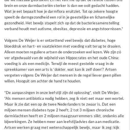
brein en onze darmbacteriën sterker is dan we ooit gedacht hadden.
Wat je eet bepaalt hoe je darmflora eruitziet. Tot op zekere hoogte
speelt de darmgezondheid een rol in je geestelijke en lichamelijke
gezondheid. Het bewijs stapelt zich op dat de bacteriesamenstelling
verband houdt met autisme, obesitas, depressie en angststoornissen.”
Volgens De Weijer is er ontzettend veel bewijs dat diabetes, hoge
bloeddruk en hart- en vaatziekten met voeding valt terug te draaien.
Alleen moeten reguliere artsen de onderzoeken wel lezen. We zijn zó
ver afgedwaald van de wijsheid van Hippocrates en het oude China:
voeding is als een medicijn. Terwijl de meest gestelde vraag in de
spreekkamer van een arts is ‘dokter, wat kan ik zelf doen’? Artsen
vergeten volgens De Weijer dat mensen in de regel liever geen pillen
willen. Hooguit om achter de hand te houden.
“De aanpassingen in onze leefstijl zijn dé oplossing”, stelt De Weijer.
“Als mensen antibiotica nodig hebben, zeg ik niet: eet maar een wortel.
Maar ik zie dat een op de twee Nederlanders te zwaar is. Dat een
miljoen mensen diabetes type 2 heeft, 2 tot 3 miljoen chronische
darmklachten heeft en 2 miljoen maagzuurremmers slikt, ondanks alle
bijwerkingen. Ze hebben meer aan leefstijladvies dan aan medicatie.
Artsen werken graag met wetenschappelijk bewijs, maar ik zeg: kijk