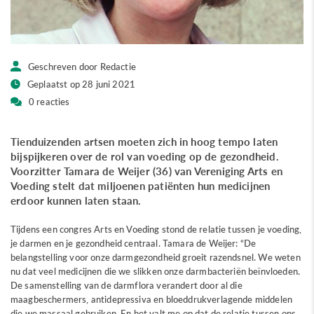
Geschreven door Redactie
Geplaatst op 28 juni 2021
0 reacties
Tienduizenden artsen moeten zich in hoog tempo laten
bijspijkeren over de rol van voeding op de gezondheid.
Voorzitter Tamara de Weijer (36) van Vereniging Arts en
Voeding stelt dat miljoenen patiënten hun medicijnen
erdoor kunnen laten staan.
Tijdens een congres Arts en Voeding stond de relatie tussen je voeding,
je darmen en je gezondheid centraal. Tamara de Weijer: “De
belangstelling voor onze darmgezondheid groeit razendsnel. We weten
nu dat veel medicijnen die we slikken onze darmbacteriën beïnvloeden.
De samenstelling van de darmflora verandert door al die
maagbeschermers, antidepressiva en bloeddrukverlagende middelen
die we massaal gebruiken. En het valt me op dat de relatie tussen ons