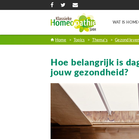
WAT IS HOME
Home
>
Topics
>
Thema's
>
Gezond leve
Hoe belangrijk is da
jouw gezondheid?