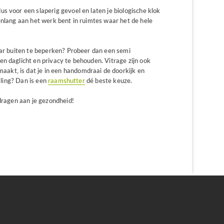
s voor een slaperig gevoel en laten je biologische klok
enlang aan het werk bent in ruimtes waar het de hele
aar buiten te beperken? Probeer dan een semi
n daglicht en privacy te behouden. Vitrage zijn ook
aakt, is dat je in een handomdraai de doorkijk en
raling? Dan is een
raamshutter
dé beste keuze.
jdragen aan je gezondheid!