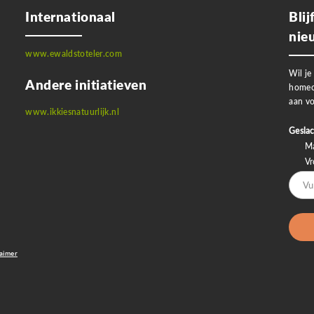
Internationaal
Bli
nie
www.ewaldstoteler.com
Wil je
Andere initiatieven
homeo
aan vo
www.ikkiesnatuurlijk.nl
Geslac
M
V
laimer