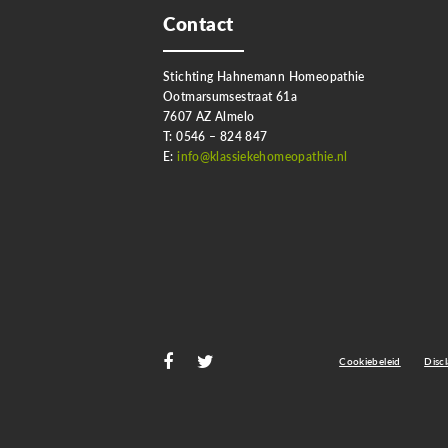
Contact
Stichting Hahnemann Homeopathie
Ootmarsumsestraat 61a
7607 AZ Almelo
T: 0546 – 824 847
E:
info@klassiekehomeopathie.nl
Cookiebeleid
Disc