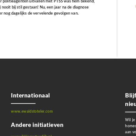
er politieagenten uitvallen met PTSS was hem bekend,
nooit bij stil gestaan! Nu, een jaar na de diagnose
ier nog dagelijks de vervelende gevolgen van.
Internationaal
Bli
nie
www.ewaldstoteler.com
Wil je
Andere initiatieven
homeo
aan vo