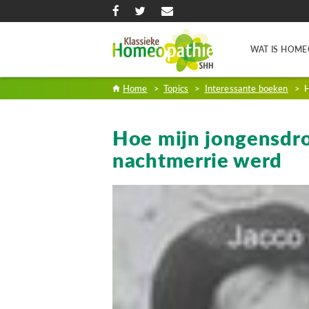
WAT IS HOME
Home
>
Topics
>
Interessante boeken
>
H
Hoe mijn jongensdr
nachtmerrie werd