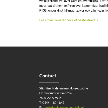
wegcijferend, vol overgave en overtuiging! Dat 
maar dat dit hemzelf kon overkomen daar had hij 
PTSS, ondervindt hij maar zeker ook zijn gezin h
Lees meer over dit boek of bestel direct »
Contact
Stichting Hahnemann Homeopathie
Ootmarsumsestraat 61a
7607 AZ Almelo
T: 0546 – 824 847
E:
info@klassiekehomeopathie.nl