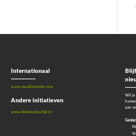
Internationaal
Bli
nie
www.ewaldstoteler.com
Wil je
Andere initiatieven
homeo
aan vo
www.ikkiesnatuurlijk.nl
Geslac
M
V