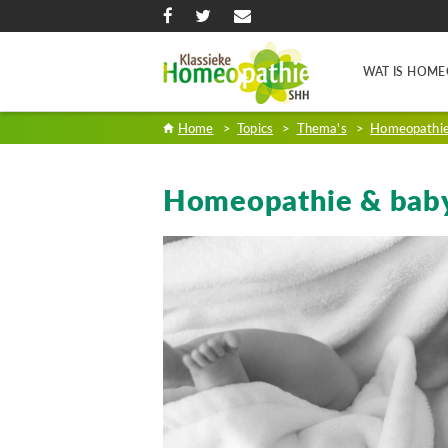
WAT IS HOME
Home
>
Topics
>
Thema's
>
Homeopathie
Homeopathie & baby