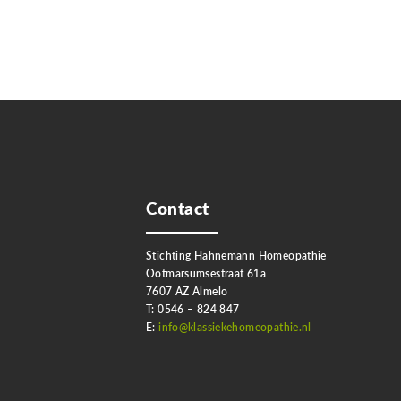
Contact
Stichting Hahnemann Homeopathie
Ootmarsumsestraat 61a
7607 AZ Almelo
T: 0546 – 824 847
E:
info@klassiekehomeopathie.nl