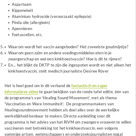
Aspartaam
Kippeneiwit
Aluminium hydroxide (veroorzaakt epilepsie)
Pinda olie (allergieën)
Apennieren
Foetuscellen, etc.
Waarom wordt het vaccin aangeboden? Het zoveelste goudmijntje?
Waarom geen zalm en andere voedingsmiddelen eten in je
zwangerschap en wel een kinkhoestvaccin? Hoe is dit te rijmen?
En… het blijkt de DKTP te zijn die ingespoten wordt en niet alleen het
kinkhoestvaccin, stelt medisch journaliste Desiree Röver
Het is heel goed om in dit verband de
fantastisch en super
informatieve video
te gaan bekijken van de ronde tafel editie, één van
de programma’s van ‘Healing Sound Movement’, met als thema
‘Vaccinaties en Ware Immuniteit’. De programmamakers van
Healingsoundmovement hebben als doel alles over de werkelijke
werkelijkheid kenbaar te maken. Directe aanleiding voor dit
programma is het advies van het RIVM om zwangere vrouwen te willen
vaccineren met betrekking tot het kinkhoestvaccin, een volgens
sommige artsen, wetenschappers en onderzoeksjournalisten nogal