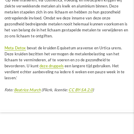
‘Op vele manieren, via cosmetica, voeding en medicijnen krijgen wij
ziekte verwekkende metalen als kwik en aluminium binnen. Deze
metalen stapelen zich in ons lichaam en hebben zo hun gezondheid
ontregelende invloed. Omdat we deze inname van deze onze
gezondheid bedreigende metalen nooit helemaal kunnen voorkomen is
het van belang de in het lichaam gestapelde metalen te verwijderen en
zo ons lichaam te ontgiften.
Meta Detox
bevat de kruiden Equisetum aravense en Urtica urens.
Deze kruiden bezitten het vermogen de metalenbelasting van het
lichaam te verminderen, af te voeren en zo de gezondheid te
bevorderen. U kunt
deze druppels
een langere tijd gebruiken. Het
verdient echter aanbeveling na iedere 6 weken een pauze week in te
lassen.’
Foto:
Beatrice Murch
(Flicrk, licentie:
CC BY-SA 2.0
)