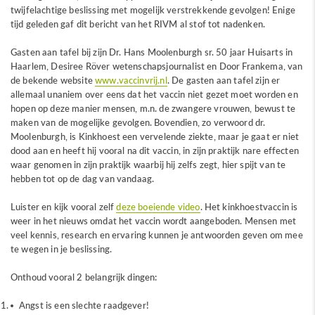
twijfelachtige beslissing met mogelijk verstrekkende gevolgen! Enige
tijd geleden gaf dit bericht van het RIVM al stof tot nadenken.
Gasten aan tafel bij zijn Dr. Hans Moolenburgh sr. 50 jaar Huisarts in
Haarlem, Desiree Röver wetenschapsjournalist en Door Frankema, van
de bekende website
www.vaccinvrij.nl
. De gasten aan tafel zijn er
allemaal unaniem over eens dat het vaccin niet gezet moet worden en
hopen op deze manier mensen, m.n. de zwangere vrouwen, bewust te
maken van de mogelijke gevolgen. Bovendien, zo verwoord dr.
Moolenburgh, is Kinkhoest een vervelende ziekte, maar je gaat er niet
dood aan en heeft hij vooral na dit vaccin, in zijn praktijk nare effecten
waar genomen in zijn praktijk waarbij hij zelfs zegt, hier spijt van te
hebben tot op de dag van vandaag.
Luister en kijk vooral zelf
deze boeiende video
. Het kinkhoestvaccin is
weer in het nieuws omdat het vaccin wordt aangeboden. Mensen met
veel kennis, research en ervaring kunnen je antwoorden geven om mee
te wegen in je beslissing.
Onthoud vooral 2 belangrijk dingen:
Angst is een slechte raadgever!