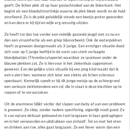
geeft. De lichen plek zit op haar geslachtsdeel aan de linkerkant. Het
begint als een bloeduitstortinkje waarna de plek bleek wordt en de huid
atrofieerd. Zo is de plek geleidelijk steeds een beetje groter geworden
en kan deze er bij tijd en wijle erg onrustig uitzien.
Ze heeft tot dan toe verder een redelijk gezonde jeugd met zo nu en
dan een virusinfectie als een griep bijvoorbeeld. Ook de waterpokken
heeft ze gewoon doorgemaakt als 3-jarige. Een ernstiger situatie deed
zich voor op 5 jarige leeftijd in de vorm van sterk verlaagde
bloedplaatjes (Thrombocytopenie) waardoor ze spontaan onder de
blauwe plekken zat. Ze is hiervoor in het ziekenhuis opgenomen
geweest. Een dergelijke crisis situatie bij een jong kind maakt dat ik
extra alert ben, wanneer zich later een ziekte als lichen sclerosus
openbaart. Kennelijk speelt er bij dit jonge meisje op de achtergrond
een serieuze ziektetendens een rol, die in staat is deze klachten op te
roepen of te veroorzaken.
Uit de anamnese blijkt verder dat slapen van baby af aan een probleem
is geweest. Ze sliep, zonder nadere specifering, eigenlijk nooit goed. Ze
is van nature delicaat gebouwd en toch langzaam in haar gedragingen
en in het verwoorden en uitdrukken van zichzelf. Tot en met het eten
en drinken aan toe, alles gaat langzaam. Ze eet liever warm dan een