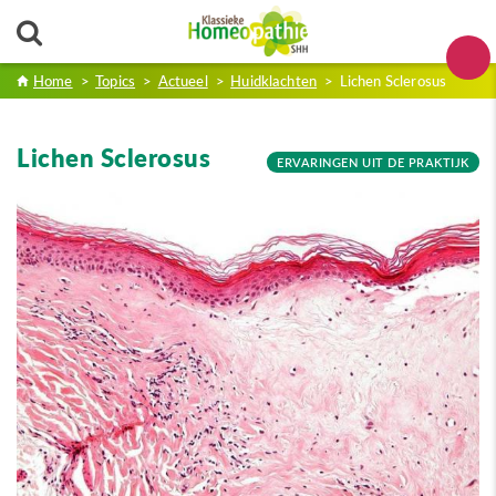
Home
>
Topics
>
Actueel
>
Huidklachten
>
Lichen Sclerosus
Lichen Sclerosus
ERVARINGEN UIT DE PRAKTIJK