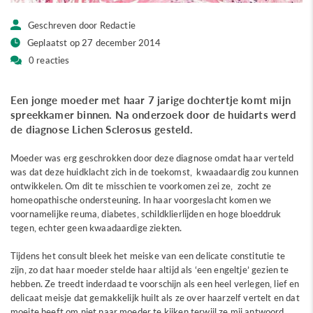
Geschreven door Redactie
Geplaatst op 27 december 2014
0 reacties
Een jonge moeder met haar 7 jarige dochtertje komt mijn
spreekkamer binnen. Na onderzoek door de huidarts werd
de diagnose Lichen Sclerosus gesteld.
Moeder was erg geschrokken door deze diagnose omdat haar verteld
was dat deze huidklacht zich in de toekomst, kwaadaardig zou kunnen
ontwikkelen. Om dit te misschien te voorkomen zei ze, zocht ze
homeopathische ondersteuning. In haar voorgeslacht komen we
voornamelijke reuma, diabetes, schildklierlijden en hoge bloeddruk
tegen, echter geen kwaadaardige ziekten.
Tijdens het consult bleek het meiske van een delicate constitutie te
zijn, zo dat haar moeder stelde haar altijd als ‘een engeltje’ gezien te
hebben. Ze treedt inderdaad te voorschijn als een heel verlegen, lief en
delicaat meisje dat gemakkelijk huilt als ze over haarzelf vertelt en dat
moeite heeft om niet naar moeder te kijken terwijl ze mij antwoord