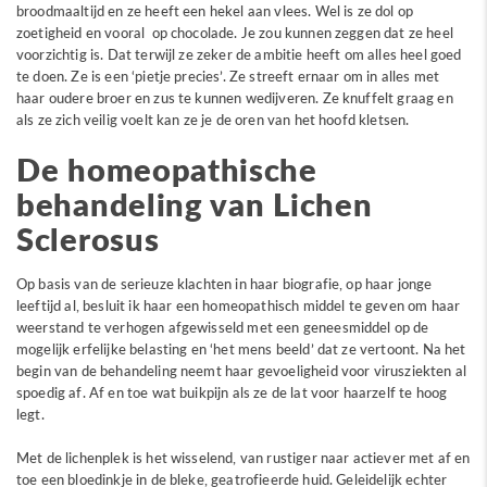
broodmaaltijd en ze heeft een hekel aan vlees. Wel is ze dol op
zoetigheid en vooral op chocolade. Je zou kunnen zeggen dat ze heel
voorzichtig is. Dat terwijl ze zeker de ambitie heeft om alles heel goed
te doen. Ze is een ‘pietje precies’. Ze streeft ernaar om in alles met
haar oudere broer en zus te kunnen wedijveren. Ze knuffelt graag en
als ze zich veilig voelt kan ze je de oren van het hoofd kletsen.
De homeopathische
behandeling van Lichen
Sclerosus
Op basis van de serieuze klachten in haar biografie, op haar jonge
leeftijd al, besluit ik haar een homeopathisch middel te geven om haar
weerstand te verhogen afgewisseld met een geneesmiddel op de
mogelijk erfelijke belasting en ‘het mens beeld’ dat ze vertoont. Na het
begin van de behandeling neemt haar gevoeligheid voor virusziekten al
spoedig af. Af en toe wat buikpijn als ze de lat voor haarzelf te hoog
legt.
Met de lichenplek is het wisselend, van rustiger naar actiever met af en
toe een bloedinkje in de bleke, geatrofieerde huid. Geleidelijk echter